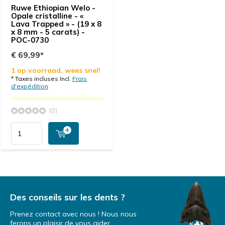
Ruwe Ethiopian Welo -
Opale cristalline - «
Lava Trapped » - (19 x 8
x 8 mm - 5 carats) -
POC-0730
€ 69,99*
1 op voorraad, wees snel!
* Taxes incluses Incl.
Frais
d'expédition
(0)
Des conseils sur les dents ?
Prenez contact avec nous ! Nous nous
ferons un plaisir de vous aider.