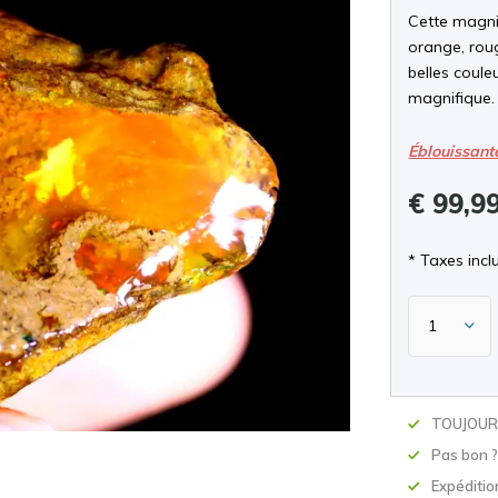
Cette magnif
orange, roug
belles coule
magnifique.
Éblouissant
€ 99,9
* Taxes inclu
TOUJOURS
Pas bon 
Expéditio