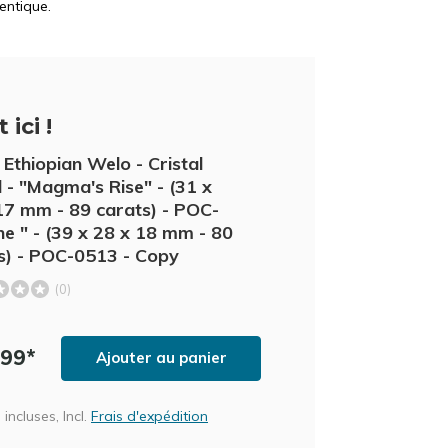
entique.
 ici !
Ethiopian Welo - Cristal
 - "Magma's Rise" - (31 x
17 mm - 89 carats) - POC-
e " - (39 x 28 x 18 mm - 80
s) - POC-0513 - Copy
(0)
,99*
Ajouter au panier
incluses, Incl.
Frais d'expédition