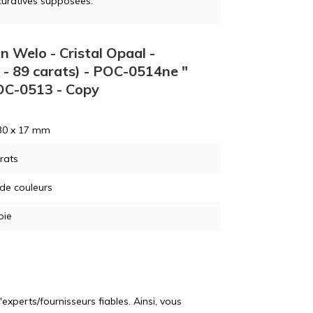
curatives supposées.
n Welo - Cristal Opaal -
 - 89 carats) - POC-0514ne "
POC-0513 - Copy
30 x 17 mm
rats
 de couleurs
pie
perts/fournisseurs fiables. Ainsi, vous