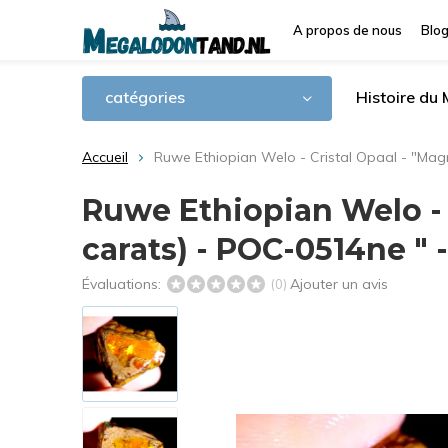
A propos de nous
Blo
catégories
Histoire du
Accueil
Ruwe Ethiopian Welo - Cristal Opaal - "Magm
Ruwe Ethiopian Welo - C
carats) - POC-0514ne " -
Évaluations:
Ajouter un avis
(0)