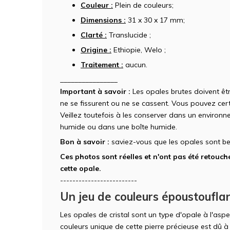
Couleur :
Plein de couleurs;
Dimensions :
31 x 30 x 17 mm;
Clarté :
Translucide ;
Origine :
Ethiopie, Welo ;
Traitement :
aucun.
________________
Important à savoir :
Les opales brutes doivent êt
ne se fissurent ou ne se cassent. Vous pouvez cert
Veillez toutefois à les conserver dans un enviro
humide ou dans une boîte humide.
Bon à savoir :
saviez-vous que les opales sont be
Ces photos sont réelles et n'ont pas été retouché
cette opale.
-------------------------
Un jeu de couleurs époustoufla
Les opales de cristal sont un type d'opale à l'aspe
couleurs unique de cette pierre précieuse est dû à l