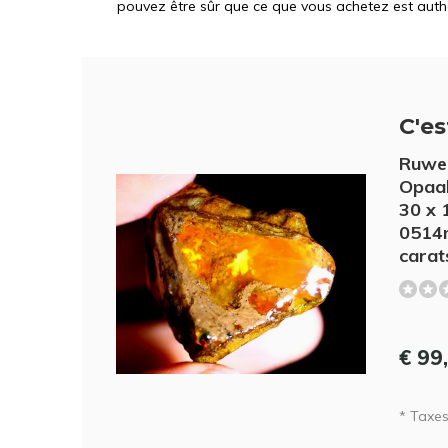
pouvez être sûr que ce que vous achetez est auth
C'est
Ruwe 
Opaal
30 x 
0514n
carat
€ 99
* Taxes 