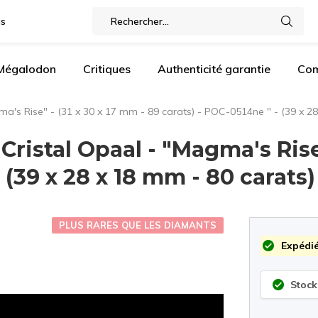
gs
 Mégalodon
Critiques
Authenticité garantie
Com
a's Rise" - (31 x 30 x 17 mm - 89 carats) - POC-0514ne " - (39 x 2
ristal Opaal - "Magma's Rise"
 (39 x 28 x 18 mm - 80 carats
PLUS RARES QUE LES DIAMANTS
Expédié
Stock