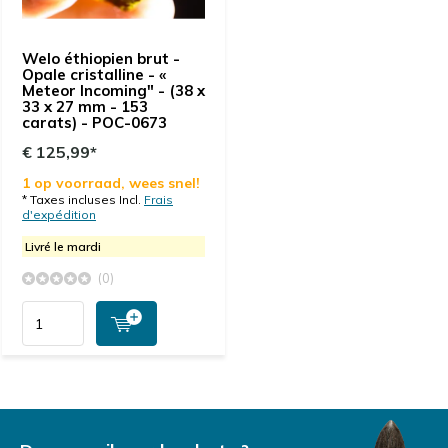
Welo éthiopien brut -
Opale cristalline - «
Meteor Incoming" - (38 x
33 x 27 mm - 153
carats) - POC-0673
€ 125,99*
1 op voorraad, wees snel!
* Taxes incluses Incl.
Frais
d'expédition
Livré le mardi
(0)