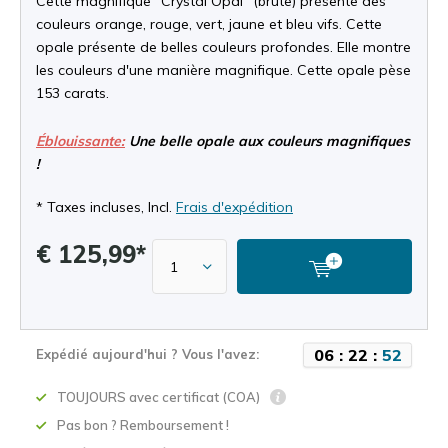
Cette magnifique "Crystal Opal" (brute) présente des
couleurs orange, rouge, vert, jaune et bleu vifs. Cette
opale présente de belles couleurs profondes. Elle montre
les couleurs d'une manière magnifique. Cette opale pèse
153 carats.
Éblouissante:
Une belle opale aux couleurs magnifiques
!
* Taxes incluses, Incl.
Frais d'expédition
€ 125,99*
0
6
:
2
2
:
5
1
Expédié aujourd'hui ? Vous l'avez:
TOUJOURS avec certificat (COA)
Pas bon ? Remboursement !