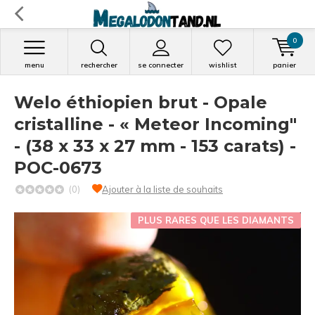
0
menu
rechercher
se connecter
wishlist
panier
Welo éthiopien brut - Opale
cristalline - « Meteor Incoming"
- (38 x 33 x 27 mm - 153 carats) -
POC-0673
(0)
Ajouter à la liste de souhaits
PLUS RARES QUE LES DIAMANTS