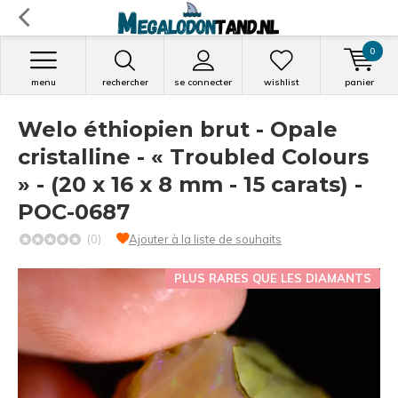
0
menu
rechercher
se connecter
wishlist
panier
Welo éthiopien brut - Opale
cristalline - « Troubled Colours
» - (20 x 16 x 8 mm - 15 carats) -
POC-0687
(0)
Ajouter à la liste de souhaits
PLUS RARES QUE LES DIAMANTS