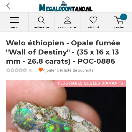
0
menu
rechercher
se connecter
wishlist
panier
Welo éthiopien - Opale fumée
"Wall of Destiny" - (35 x 16 x 13
mm - 26.8 carats) - POC-0886
(0)
Ajouter à la liste de souhaits
PLUS RARES QUE LES DIAMANTS