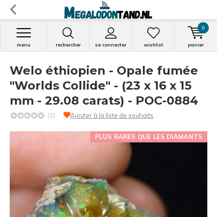
0
menu
rechercher
se connecter
wishlist
panier
Welo éthiopien - Opale fumée
"Worlds Collide" - (23 x 16 x 15
mm - 29.08 carats) - POC-0884
(0)
Ajouter à la liste de souhaits
PLUS RARES QUE LES DIAMANTS