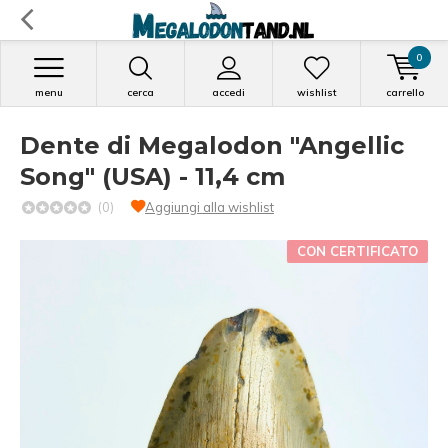
0
menu
cerca
accedi
wishlist
carrello
Dente di Megalodon "Angellic
Song" (USA) - 11,4 cm
(0)
Aggiungi alla wishlist
CON CERTIFICATO