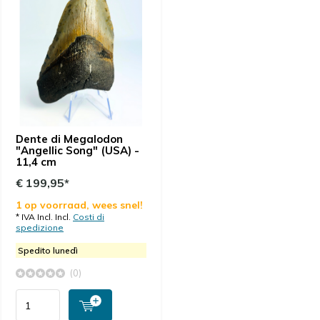
Dente di Megalodon
"Angellic Song" (USA) -
11,4 cm
€ 199,95*
1 op voorraad, wees snel!
* IVA Incl. Incl.
Costi di
spedizione
Spedito lunedì
(0)