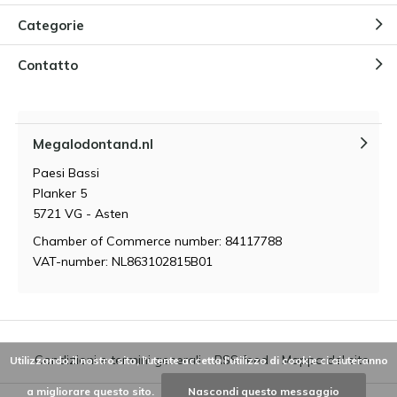
Categorie
Contatto
Megalodontand.nl
Paesi Bassi
Planker 5
5721 VG - Asten
Chamber of Commerce number: 84117788
VAT-number: NL863102815B01
Condizioni e termini generali
RSS feed
Mappa del sito
Utilizzando il nostro sito, l'utente accetta l'utilizzo di cookie ci aiuteranno
a migliorare questo sito.
Nascondi questo messaggio