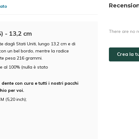
Recension
cato
There are no r
 - 13,2 cm
dagli Stati Uniti, lungo 13,2 cm e di
con un bel bordo, mentre la radice
Crea la 
dente pesa 216 grammi.
 al 100% (nulla è stato
dente con cura e tutti i nostri pacchi
chio per voi.
M (5,20 inch);