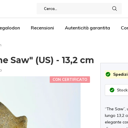
Megalodon
Recensioni
Autenticità garantita
Co
m
 Saw" (US) - 13,2 cm
o
Spedizi
CON CERTIFICATO
Stock
“The Saw”, u
lungo 13,2 c
elegante co