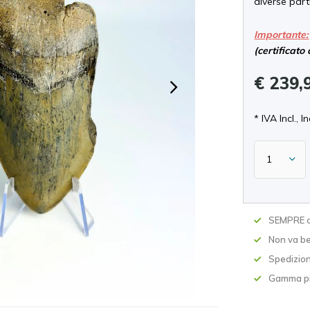
diverse parti
Importante:
(certificato 
€ 239,
* IVA Incl., In
SEMPRE c
Non va be
Spedizion
Gamma pi