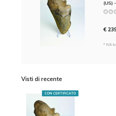
(US) 
€ 23
* IVA Inc
Visti di recente
CON CERTIFICATO