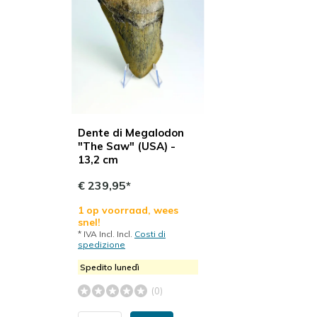
Dente di Megalodon
"The Saw" (USA) -
13,2 cm
€ 239,95*
1 op voorraad, wees
snel!
* IVA Incl. Incl.
Costi di
spedizione
Spedito lunedì
(0)