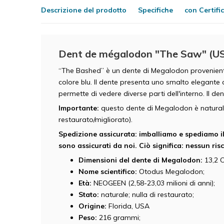
Descrizione del prodotto
Specifiche
con Certifi
Dent de mégalodon "The Saw" (US)
“The Bashed” è un dente di Megalodon proveniente 
colore blu. Il dente presenta uno smalto elegante 
permette di vedere diverse parti dell'interno. Il 
Importante:
questo dente di Megalodon è naturale
restaurato/migliorato).
Spedizione assicurata: imballiamo e spediamo il 
sono assicurati da noi. Ciò significa: nessun ris
Dimensioni del dente di Megalodon:
13,2 C
Nome scientifico:
Otodus Megalodon;
Età:
NEOGEEN (2,58-23,03 milioni di anni);
Stato:
naturale; nulla di restaurato;
Origine:
Florida, USA
Peso:
216 grammi;