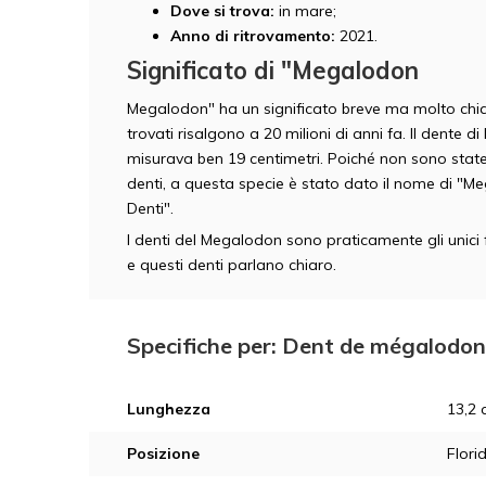
Dove si trova:
in mare;
Anno di ritrovamento:
2021.
Significato di "Megalodon
Megalodon" ha un significato breve ma molto chiaro
trovati risalgono a 20 milioni di anni fa. Il dente
misurava ben 19 centimetri. Poiché non sono state 
denti, a questa specie è stato dato il nome di "Me
Denti".
I denti del Megalodon sono praticamente gli unici f
e questi denti parlano chiaro.
Specifiche per: Dent de mégalodon
Lunghezza
13,2 
Posizione
Flori