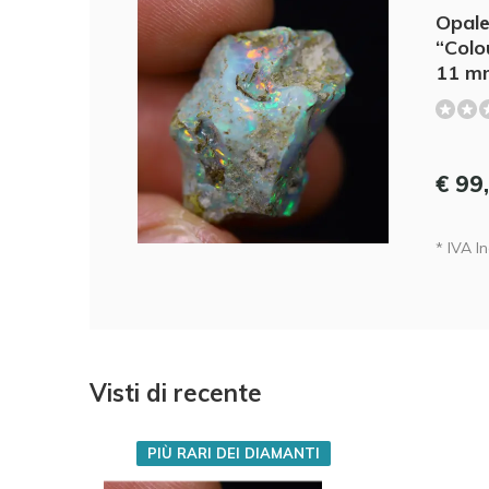
Opale
“Colo
11 mm
€ 99
* IVA Inc
Visti di recente
PIÙ RARI DEI DIAMANTI