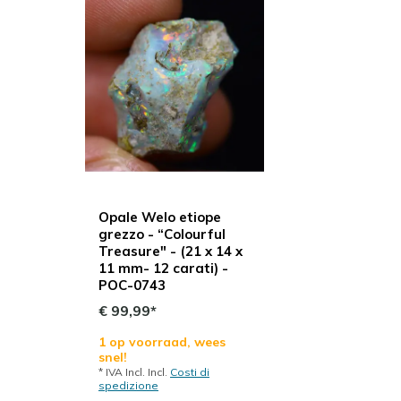
Opale Welo etiope
grezzo - “Colourful
Treasure" - (21 x 14 x
11 mm- 12 carati) -
POC-0743
€ 99,99*
1 op voorraad, wees
snel!
* IVA Incl. Incl.
Costi di
spedizione