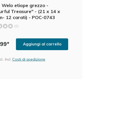
 Welo etiope grezzo -
urful Treasure" - (21 x 14 x
- 12 carati) - POC-0743
(0)
,99*
Aggiungi al carrello
l., Incl.
Costi di spedizione