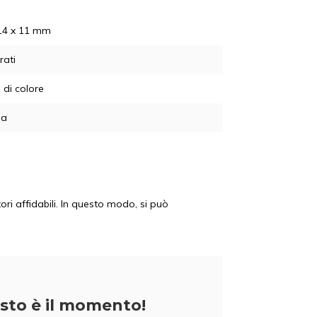
14 x 11 mm
rati
 di colore
ia
ori affidabili. In questo modo, si può
sto è il momento!