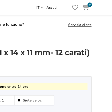
0
IT
Accedi
me funziona?
Servizio clienti
x 14 x 11 mm- 12 carati)
one entro 24 ore
: 1
Siate veloci!