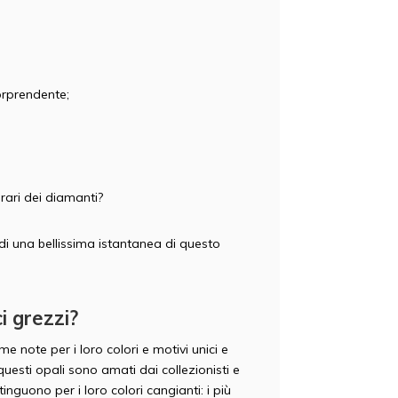
orprendente;
rari dei diamanti?
 di una bellissima istantanea di questo
i grezzi?
 note per i loro colori e motivi unici e
questi opali sono amati dai collezionisti e
nguono per i loro colori cangianti: i più