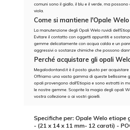
comuni sono il giallo, il blu e il verde, ma posson
viola.
Come si mantiene l'Opale Welo
La manutenzione degli Opali Welo ruvidi dell'Etiop
Evitare il contatto con oggetti appuntiti e sostanz
gemme delicatamente con acqua calda e un panno
aggressivi o sostanze chimiche che possono danne
Perché acquistare gli opali Welo
Megalodontand.it è il posto giusto per acquistare O
Offriamo una vasta gamma di queste bellissime gem
opali provengono dall'Etiopia e sono estratti in mo
le nostre gemme. Scoprite la magia degli opali Wel
vostra collezione o ai vostri gioielli.
Specifiche per: Opale Welo etiope 
- (21 x 14 x 11 mm- 12 carati) - P