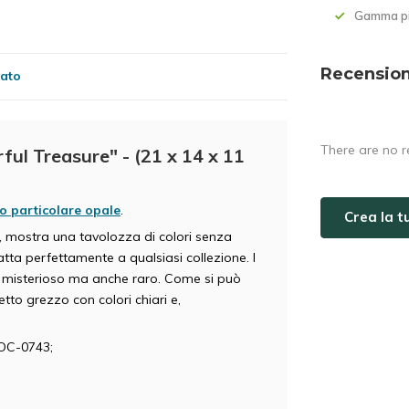
Gamma pi
Recension
cato
There are no r
ful Treasure" - (21 x 14 x 11
to particolare opale
.
Crea la 
a, mostra una tavolozza di colori senza
tta perfettamente a qualsiasi collezione. I
lo misterioso ma anche raro. Come si può
tto grezzo con colori chiari e,
POC-0743;