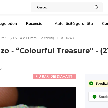
Megalodon
Recensioni
Autenticità garantita
Co
re" - (21 x 14 x 11 mm- 12 carati) - POC-0743
 - “Colourful Treasure" - (21 
o
PIÙ RARI DEI DIAMANTI
Spedizi
Stock