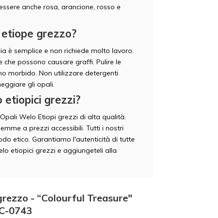
o essere anche rosa, arancione, rosso e
 etiope grezzo?
ia è semplice e non richiede molto lavoro.
e che possono causare graffi. Pulire le
 morbido. Non utilizzare detergenti
ggiare gli opali.
 etiopici grezzi?
pali Welo Etiopi grezzi di alta qualità.
me a prezzi accessibili. Tutti i nostri
do etico. Garantiamo l'autenticità di tutte
o etiopici grezzi e aggiungeteli alla
grezzo - “Colourful Treasure"
OC-0743