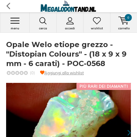
0
menu
cerca
accedi
wishlist
carrello
Opale Welo etiope grezzo -
"Distopian Colours" - (18 x 9 x 9
mm - 6 carati) - POC-0568
(0)
Aggiungi alla wishlist
PIÙ RARI DEI DIAMANTI