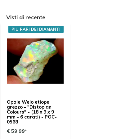
Visti di recente
PIÙ RARI DEI DIAMANTI
Opale Welo etiope
grezzo - "Distopian
Colours" - (18 x 9 x 9
mm - 6 carati) - POC-
0568
€ 59,99*