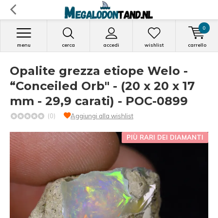
0
menu
cerca
accedi
wishlist
carrello
Opalite grezza etiope Welo -
“Conceiled Orb" - (20 x 20 x 17
mm - 29,9 carati) - POC-0899
(0)
Aggiungi alla wishlist
PIÙ RARI DEI DIAMANTI