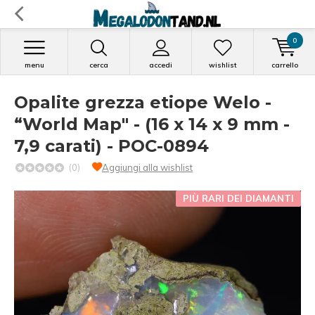
0
menu
cerca
accedi
wishlist
carrello
Opalite grezza etiope Welo -
“World Map" - (16 x 14 x 9 mm -
7,9 carati) - POC-0894
(0)
Aggiungi alla wishlist
PIÙ RARI DEI DIAMANTI