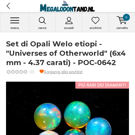
0
menu
cerca
accedi
wishlist
carrello
Set di Opali Welo etiopi -
"Universes of Otherworld" (6x4
mm - 4.37 carati) - POC-0642
(0)
Aggiungi alla wishlist
PIÙ RARI DEI DIAMANTI