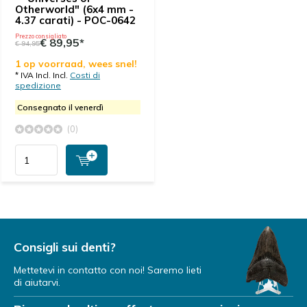
Otherworld" (6x4 mm -
4.37 carati) - POC-0642
Prezzo consigliato
€ 89,95*
€ 94,95
1 op voorraad, wees snel!
* IVA Incl. Incl.
Costi di
spedizione
Consegnato il venerdì
(0)
Consigli sui denti?
Mettetevi in contatto con noi! Saremo lieti
di aiutarvi.