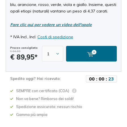
blu, arancione, rosso, verde, viola e giallo. Insieme, questi
opali etiopi (naturali) vantano un peso di 4,37 carati.
Fare clic qui per vedere un video dell'opale
* IVA Incl., Incl.
Costi di spedizione
Prezzo consigliato
€ 94,95
€ 89,95*
0
0
:
0
0
:
2
2
Spedito oggi? Hai ricevuto:
SEMPRE con certificato (COA)
Non va bene? Rimborso dei soldi!
Spedizione assicurata: nessun rischio
Gamma più ampia