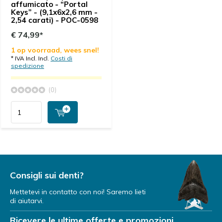
affumicato - “Portal
Keys” - (9,1x6x2,6 mm -
2,54 carati) - POC-0598
€ 74,99*
1 op voorraad, wees snel!
* IVA Incl. Incl.
Costi di
spedizione
(0)
Consigli sui denti?
Mettetevi in contatto con noi! Saremo lieti
di aiutarvi.
Ricevere le ultime offerte e promozioni