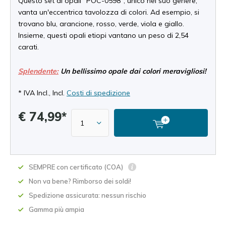
Questo set di opali "POC-0598", unico nel suo genere,
vanta un'eccentrica tavolozza di colori. Ad esempio, si
trovano blu, arancione, rosso, verde, viola e giallo.
Insieme, questi opali etiopi vantano un peso di 2,54
carati.
Splendente:
Un bellissimo opale dai colori meravigliosi!
* IVA Incl., Incl.
Costi di spedizione
€ 74,99*
SEMPRE con certificato (COA)
Non va bene? Rimborso dei soldi!
Spedizione assicurata: nessun rischio
Gamma più ampia