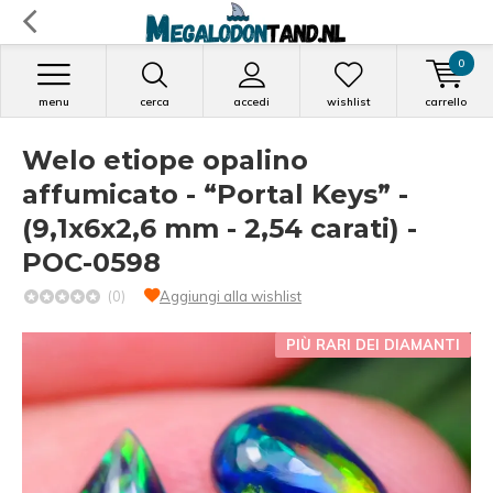
0
menu
cerca
accedi
wishlist
carrello
Welo etiope opalino
affumicato - “Portal Keys” -
(9,1x6x2,6 mm - 2,54 carati) -
POC-0598
(0)
Aggiungi alla wishlist
PIÙ RARI DEI DIAMANTI