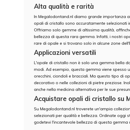
Alta qualità e rarità
In Megalodontand.nl diamo grande importanza alla
opali di cristallo sono accuratamente selezionati in
Offriamo solo gemme di altissima qualità, affinché
bellezza di questa rara gemma. Infatti, i nostri opa
rare di opale e si trovano solo in alcune zone dell'
Applicazioni versatili
L'opale di cristallo non è solo una gemma bella da
modi. Ad esempio, questa gemma viene spesso utili
orecchini, ciondoli e bracciali. Ma questo tipo di
decorativo o nelle collezioni di pietre preziose. I
anche nella medicina alternativa per le sue presun
Acquistare opali di cristallo s
Su Megalodontand.nl troverete un'ampia collezione 
selezionati per qualità e bellezza. Ordinate oggi st
godetevi l'incantevole bellezza di questa gemma 