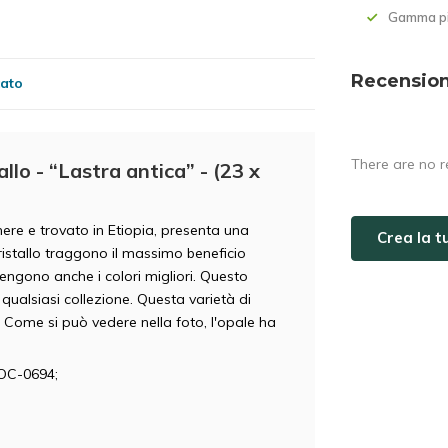
Gamma pi
Recension
cato
There are no r
llo - “Lastra antica” - (23 x
nere e trovato in Etiopia, presenta una
Crea la 
cristallo traggono il massimo beneficio
engono anche i colori migliori. Questo
ualsiasi collezione. Questa varietà di
. Come si può vedere nella foto, l'opale ha
POC-0694;