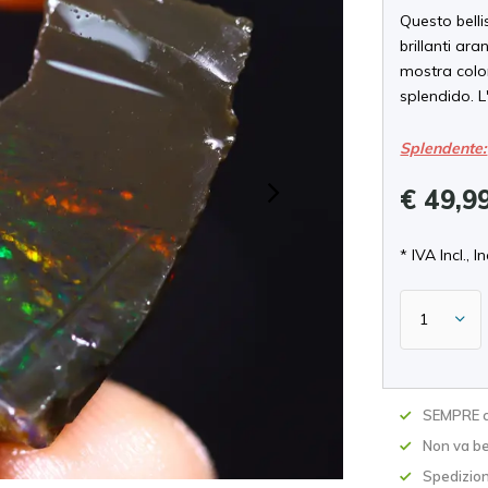
Questo belli
brillanti ar
mostra color
splendido. L
Splendente:
€ 49,9
* IVA Incl., In
SEMPRE c
Non va be
Spedizion