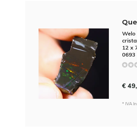
Que
Welo 
crista
12 x 
0693
€ 49
* IVA Inc