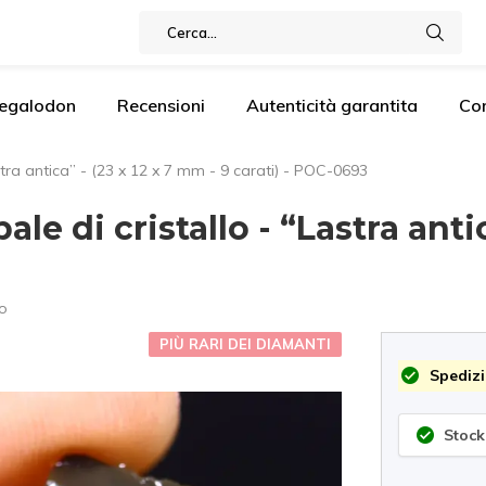
Megalodon
Recensioni
Autenticità garantita
Co
tra antica” - (23 x 12 x 7 mm - 9 carati) - POC-0693
le di cristallo - “Lastra antic
o
PIÙ RARI DEI DIAMANTI
Spedizi
Stock