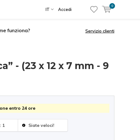
0
IT
Accedi
me funziona?
Servizio clienti
a” - (23 x 12 x 7 mm - 9
one entro 24 ore
: 1
Siate veloci!