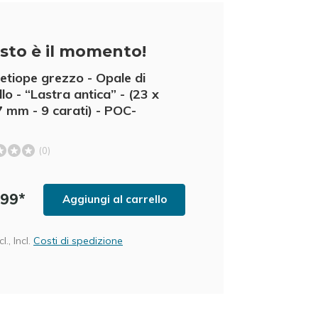
sto è il momento!
etiope grezzo - Opale di
llo - “Lastra antica” - (23 x
7 mm - 9 carati) - POC-
(0)
,99*
Aggiungi al carrello
l., Incl.
Costi di spedizione