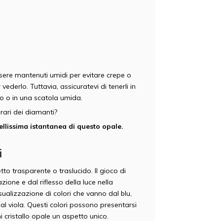
sere mantenuti umidi per evitare crepe o
vederlo. Tuttavia, assicuratevi di tenerli in
o o in una scatola umida.
rari dei diamanti?
ellissima istantanea di questo opale.
i
etto trasparente o traslucido. Il gioco di
ione e dal riflesso della luce nella
visualizzazione di colori che vanno dal blu,
o al viola. Questi colori possono presentarsi
ni cristallo opale un aspetto unico.