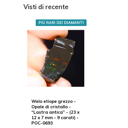
Visti di recente
PIÙ RARI DEI DIAMANTI
Welo etiope grezzo -
Opale di cristallo -
“Lastra antica” - (23 x
12 x 7 mm - 9 carati) -
POC-0693