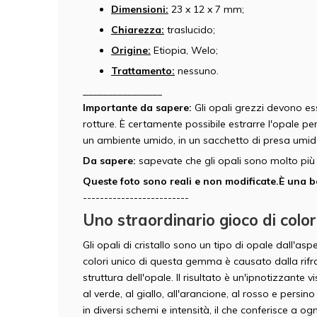
Dimensioni:
23 x 12 x 7 mm;
Chiarezza:
traslucido;
Origine:
Etiopia, Welo;
Trattamento:
nessuno.
________________
Importante da sapere:
Gli opali grezzi devono es
rotture. È certamente possibile estrarre l'opale per 
un ambiente umido, in un sacchetto di presa umid
Da sapere:
sapevate che gli opali sono molto più 
Queste foto sono reali e non modificate.
È una b
-------------------------
Uno straordinario gioco di color
Gli opali di cristallo sono un tipo di opale dall'asp
colori unico di questa gemma è causato dalla rifraz
struttura dell'opale. Il risultato è un'ipnotizzante 
al verde, al giallo, all'arancione, al rosso e persin
in diversi schemi e intensità, il che conferisce a og