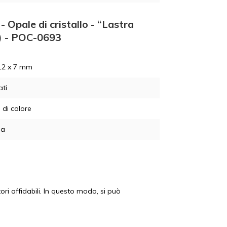
 Opale di cristallo - “Lastra
i) - POC-0693
12 x 7 mm
ati
 di colore
ia
ori affidabili. In questo modo, si può