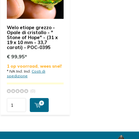
Welo etiope grezzo -
Opale di cristallo - "
Stone of Hope" - (31 x
19 x 10 mm - 33,7
carati) - POC-0395
€ 99,95*
1 op voorraad, wees snel!
* IVA Incl. Incl.
Costi di
spedizione
(0)