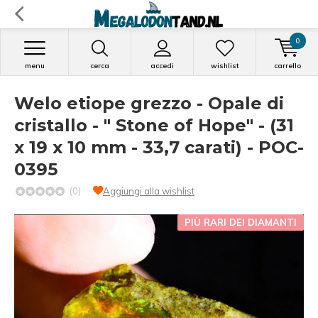
0
menu
cerca
accedi
wishlist
carrello
Welo etiope grezzo - Opale di
cristallo - " Stone of Hope" - (31
x 19 x 10 mm - 33,7 carati) - POC-
0395
(0)
Aggiungi alla wishlist
PIÙ RARI DEI DIAMANTI