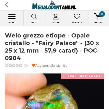
0
menu
cerca
accedi
wishlist
carrello
Welo grezzo etiope - Opale
cristallo - “Fairy Palace" - (30 x
25 x 12 mm - 57,9 carati) - POC-
0904
(0)
Aggiungi alla wishlist
PIÙ RARI DEI DIAMANTI