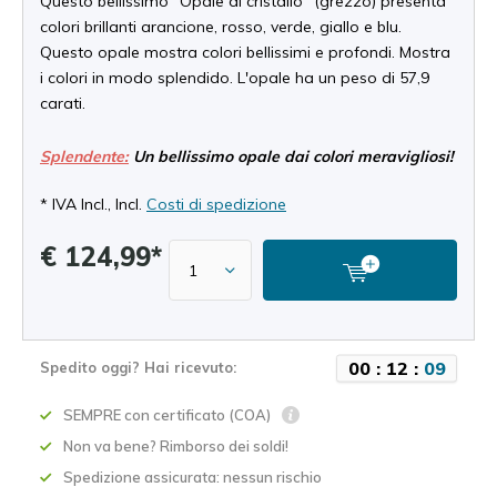
Questo bellissimo "Opale di cristallo" (grezzo) presenta
colori brillanti arancione, rosso, verde, giallo e blu.
Questo opale mostra colori bellissimi e profondi. Mostra
i colori in modo splendido. L'opale ha un peso di 57,9
carati.
Splendente:
Un bellissimo opale dai colori meravigliosi!
* IVA Incl., Incl.
Costi di spedizione
€ 124,99*
0
0
:
1
2
:
0
9
Spedito oggi? Hai ricevuto:
SEMPRE con certificato (COA)
Non va bene? Rimborso dei soldi!
Spedizione assicurata: nessun rischio