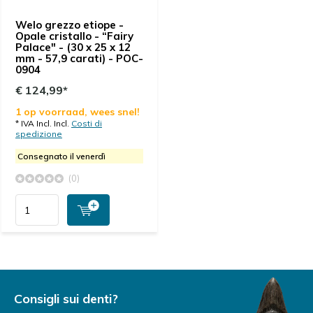
Welo grezzo etiope -
Opale cristallo - “Fairy
Palace" - (30 x 25 x 12
mm - 57,9 carati) - POC-
0904
€ 124,99*
1 op voorraad, wees snel!
* IVA Incl. Incl.
Costi di
spedizione
Consegnato il venerdì
(0)
Consigli sui denti?