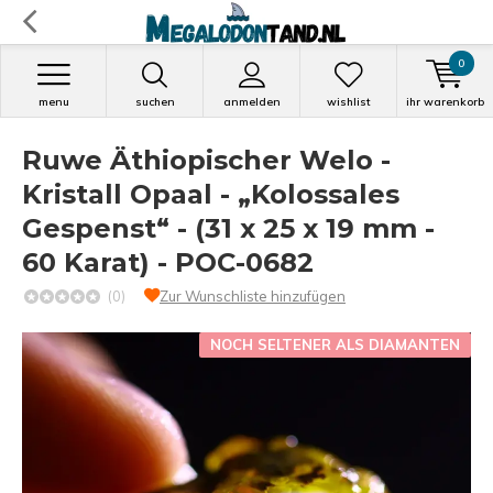
0
menu
suchen
anmelden
wishlist
ihr warenkorb
Ruwe Äthiopischer Welo -
Kristall Opaal - „Kolossales
Gespenst“ - (31 x 25 x 19 mm -
60 Karat) - POC-0682
(0)
Zur Wunschliste hinzufügen
NOCH SELTENER ALS DIAMANTEN