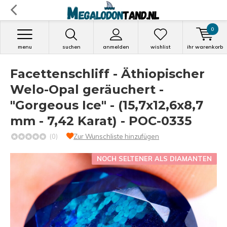
0
menu
suchen
anmelden
wishlist
ihr warenkorb
Facettenschliff - Äthiopischer
Welo-Opal geräuchert -
"Gorgeous Ice" - (15,7x12,6x8,7
mm - 7,42 Karat) - POC-0335
(0)
Zur Wunschliste hinzufügen
NOCH SELTENER ALS DIAMANTEN