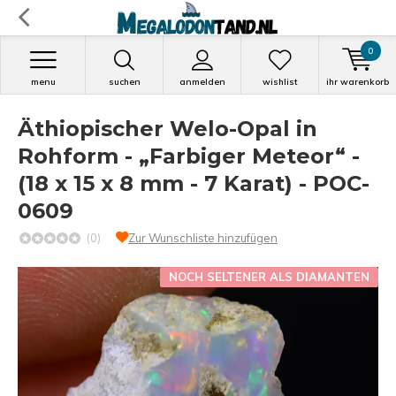
0
menu
suchen
anmelden
wishlist
ihr warenkorb
Äthiopischer Welo-Opal in
Rohform - „Farbiger Meteor“ -
(18 x 15 x 8 mm - 7 Karat) - POC-
0609
(0)
Zur Wunschliste hinzufügen
NOCH SELTENER ALS DIAMANTEN