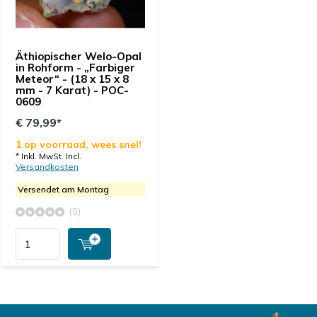
Äthiopischer Welo-Opal
in Rohform - „Farbiger
Meteor“ - (18 x 15 x 8
mm - 7 Karat) - POC-
0609
€ 79,99*
1 op voorraad, wees snel!
* Inkl. MwSt. Incl.
Versandkosten
Versendet am Montag
(0)