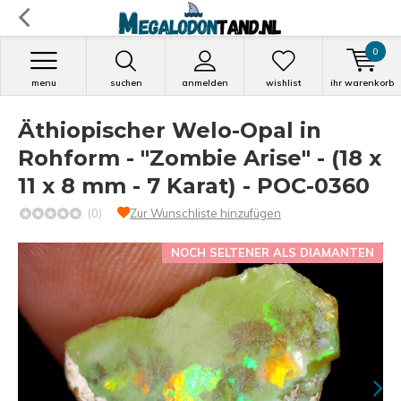
0
menu
suchen
anmelden
wishlist
ihr warenkorb
Äthiopischer Welo-Opal in
Rohform - "Zombie Arise" - (18 x
11 x 8 mm - 7 Karat) - POC-0360
(0)
Zur Wunschliste hinzufügen
NOCH SELTENER ALS DIAMANTEN