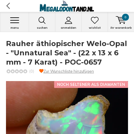
0
menu
suchen
anmelden
wishlist
ihr warenkorb
Rauher äthiopischer Welo-Opal
- "Unnatural Sea" - (22 x 13 x 6
mm - 7 Karat) - POC-0657
(0)
Zur Wunschliste hinzufügen
NOCH SELTENER ALS DIAMANTEN