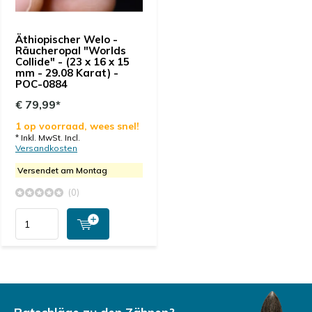
Äthiopischer Welo -
Räucheropal "Worlds
Collide" - (23 x 16 x 15
mm - 29.08 Karat) -
POC-0884
€ 79,99*
1 op voorraad, wees snel!
* Inkl. MwSt. Incl.
Versandkosten
Versendet am Montag
(0)