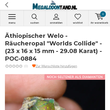
0
menu
suchen
anmelden
wishlist
ihr warenkorb
Äthiopischer Welo -
Räucheropal "Worlds Collide" -
(23 x 16 x 15 mm - 29.08 Karat) -
POC-0884
(0)
Zur Wunschliste hinzufügen
NOCH SELTENER ALS DIAMANTEN