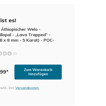
ist es!
Äthiopischer Welo -
allopal - „Lava Trapped“ -
 8 x 8 mm - 5 Karat) - POC-
(0)
Zum Warenkorb
,99*
hinzufügen
MwSt., Incl.
Versandkosten