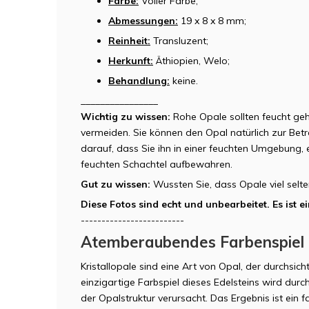
Farbe:
Voller Farbe;
Abmessungen:
19 x 8 x 8 mm;
Reinheit:
Transluzent;
Herkunft:
Äthiopien, Welo;
Behandlung:
keine.
________________
Wichtig zu wissen:
Rohe Opale sollten feucht ge
vermeiden. Sie können den Opal natürlich zur Be
darauf, dass Sie ihn in einer feuchten Umgebung, 
feuchten Schachtel aufbewahren.
Gut zu wissen:
Wussten Sie, dass Opale viel selt
Diese Fotos sind echt und unbearbeitet. Es ist 
-------------------------
Atemberaubendes Farbenspiel
Kristallopale sind eine Art von Opal, der durchsich
einzigartige Farbspiel dieses Edelsteins wird durc
der Opalstruktur verursacht. Das Ergebnis ist ein 