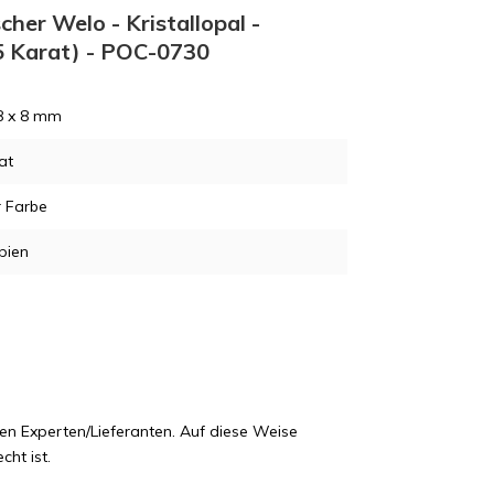
her Welo - Kristallopal -
 5 Karat) - POC-0730
8 x 8 mm
at
r Farbe
pien
en Experten/Lieferanten. Auf diese Weise
cht ist.