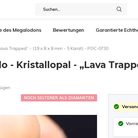
e des Megalodons
Bewertungen
Garantierte Echthe
„Lava Trapped“ - (19 x 8 x 8 mm - 5 Karat) - POC-0730
- Kristallopal - „Lava Trappe
fügen
NOCH SELTENER ALS DIAMANTEN
Versand
Vorra