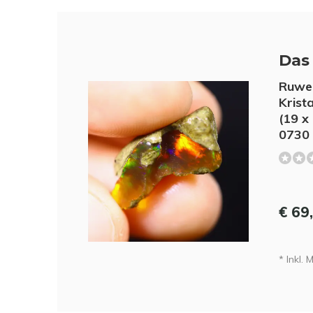
Das 
Ruwe 
Krist
(19 x
0730
€ 69
* Inkl. 