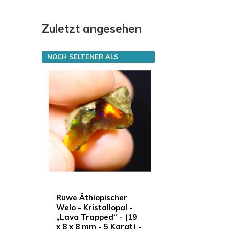
Zuletzt angesehen
NOCH SELTENER ALS
DIAMANTEN
Ruwe Äthiopischer
Welo - Kristallopal -
„Lava Trapped“ - (19
x 8 x 8 mm - 5 Karat) -