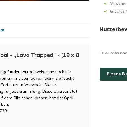
Versicher
Größtes 
Nutzerbe
kat
Es wurden noc
pal - „Lava Trapped“ - (19 x 8
ien gefunden wurde, weist eine noch nie
Eigene B
ieren am meisten davon, wenn sie feucht
Farben zum Vorschein. Dieser
ng für jede Sammlung. Diese Opalvarietät
auf dem Bild sehen können, hat der Opal
rben.
730;