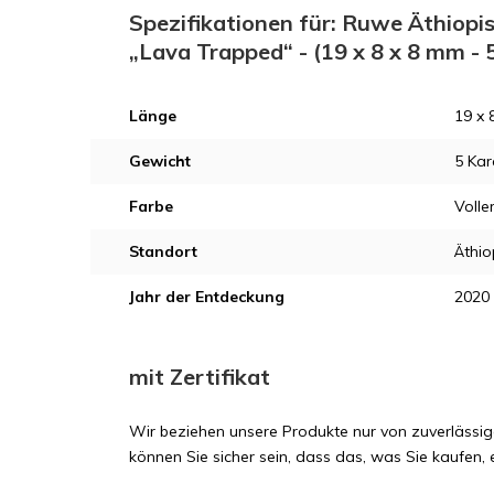
Spezifikationen für: Ruwe Äthiopisc
„Lava Trapped“ - (19 x 8 x 8 mm -
Länge
19 x 
Gewicht
5 Kar
Farbe
Volle
Standort
Äthio
Jahr der Entdeckung
2020
mit Zertifikat
Wir beziehen unsere Produkte nur von zuverlässig
können Sie sicher sein, dass das, was Sie kaufen, e