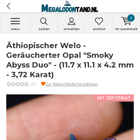
0
menu
suchen
anmelden
wishlist
ihr warenkorb
Äthiopischer Welo -
Geräucherter Opal "Smoky
Abyss Duo" - (11.7 x 11.1 x 4.2 mm
- 3,72 Karat)
(0)
Zur Wunschliste hinzufügen
MIT ZERTIFIKAT