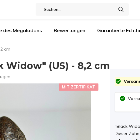
e des Megalodons
Bewertungen
Garantierte Echthe
,2 cm
 Widow" (US) - 8,2 cm
fügen
Versand
MIT ZERTIFIKAT
Vorra
"Black Wido
Dieser Zahn 