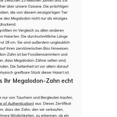
te zwischen 23 Millionen Jahren und 3,6
scher über unsere Ozeane. Die prächtigen
lien, die von diesem einzigartigen Tier
ne des Megalodon nicht nur als einziges
ndruckend.
rößten im Vergleich zu allen anderen
ren Haiarten. Die durchschnittliche Länge
nd 18 cm. Sie sind außerdem unglaublich
uf ihren zerstörerischen Biss hinweisen.
on-Zahn ist bei Fossiliensammlern und
ran, dass Megalodon-Zähne selten sind,
nden. Die Seltenheit ist vor allem darauf
ysisch greifbare Stück dieser Haiart ist.
ss Ihr Megalodon-Zahn echt
 nur von Tauchern und Bergleuten kaufen,
te of Authentication
) aus. Dieses Zertifikat
en, dass der Zahn, den wir verkaufen,
mehrere Möglichkeiten, zu erkennen, ob ein