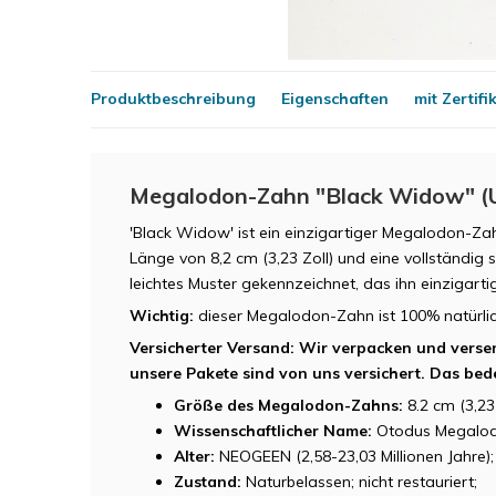
Produktbeschreibung
Eigenschaften
mit Zertifi
Megalodon-Zahn "Black Widow" (U
'Black Widow' ist ein einzigartiger Megalodon-Za
Länge von 8,2 cm (3,23 Zoll) und eine vollständig 
leichtes Muster gekennzeichnet, das ihn einzigar
Wichtig:
dieser Megalodon-Zahn ist 100% natürli
Versicherter Versand: Wir verpacken und verse
unsere Pakete sind von uns versichert. Das bedeu
Größe des Megalodon-Zahns:
8.2 cm (3,23 
Wissenschaftlicher Name:
Otodus Megalod
Alter:
NEOGEEN (2,58-23,03 Millionen Jahre);
Zustand:
Naturbelassen; nicht restauriert;