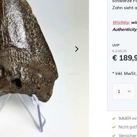
schwarze Far
Zahn sieht 
Wichtig:
wir
Authenticity
UVP
€ 199,95
€ 189,
* Inkl. MwSt.,
IMMER mit
Nicht gut
Versicher