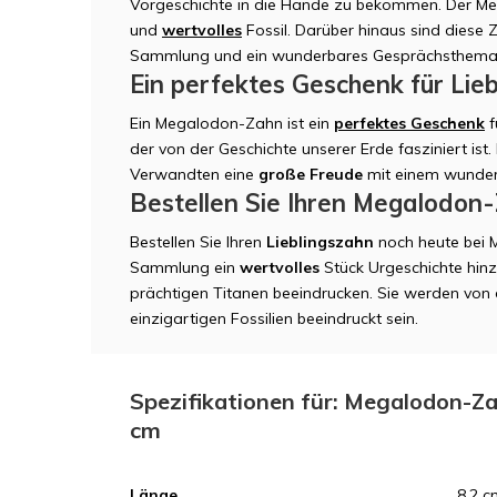
Vorgeschichte in die Hände zu bekommen. Der Me
und
wertvolles
Fossil. Darüber hinaus sind diese 
Sammlung und ein wunderbares Gesprächsthema
Ein perfektes Geschenk für Lie
Ein Megalodon-Zahn ist ein
perfektes Geschenk
f
der von der Geschichte unserer Erde fasziniert ist
Verwandten eine
große Freude
mit einem wunder
Bestellen Sie Ihren Megalodon
Bestellen Sie Ihren
Lieblingszahn
noch heute bei 
Sammlung ein
wertvolles
Stück Urgeschichte hin
prächtigen Titanen beeindrucken. Sie werden von 
einzigartigen Fossilien beeindruckt sein.
Spezifikationen für: Megalodon-Za
cm
Länge
8.2 c