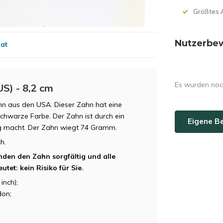
Größtes 
Nutzerbe
kat
Es wurden noc
S) - 8,2 cm
hn aus den USA. Dieser Zahn hat eine
schwarze Farbe. Der Zahn ist durch ein
Eigene B
tig macht. Der Zahn wiegt 74 Gramm.
ch.
nden den Zahn sorgfältig und alle
tet: kein Risiko für Sie.
inch);
on;