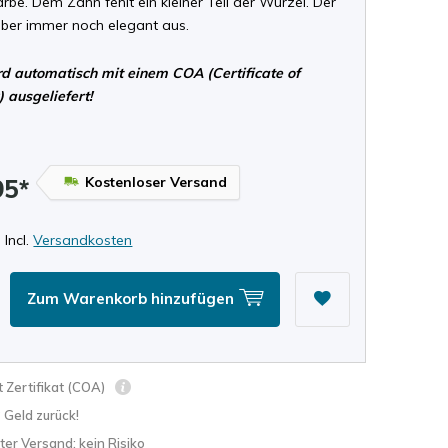
be. Dem Zahn fehlt ein kleiner Teil der Wurzel. Der
aber immer noch elegant aus.
d automatisch mit einem COA (Certificate of
) ausgeliefert!
Kostenloser Versand
95*
 Incl.
Versandkosten
Zum Warenkorb hinzufügen
 Zertifikat (COA)
? Geld zurück!
ter Versand: kein Risiko