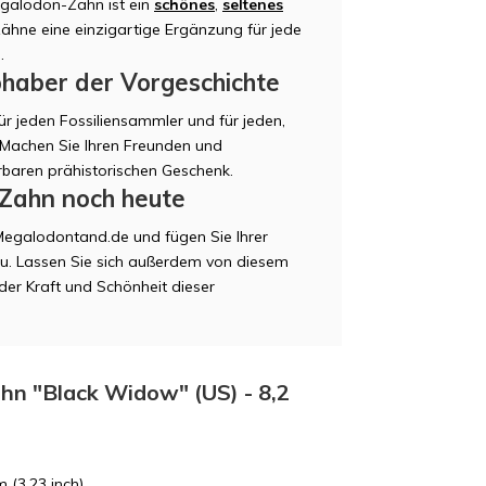
galodon-Zahn ist ein
schönes
,
seltenes
Zähne eine einzigartige Ergänzung für jede
.
bhaber der Vorgeschichte
ür jeden Fossiliensammler und für jeden,
. Machen Sie Ihren Freunden und
baren prähistorischen Geschenk.
-Zahn noch heute
Megalodontand.de und fügen Sie Ihrer
zu. Lassen Sie sich außerdem von diesem
der Kraft und Schönheit dieser
hn "Black Widow" (US) - 8,2
m (3,23 inch)