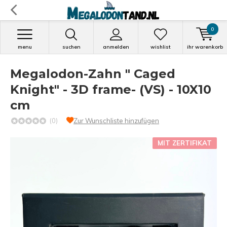
0
menu
suchen
anmelden
wishlist
ihr warenkorb
Megalodon-Zahn " Caged
Knight" - 3D frame- (VS) - 10X10
cm
(0)
Zur Wunschliste hinzufügen
MIT ZERTIFIKAT