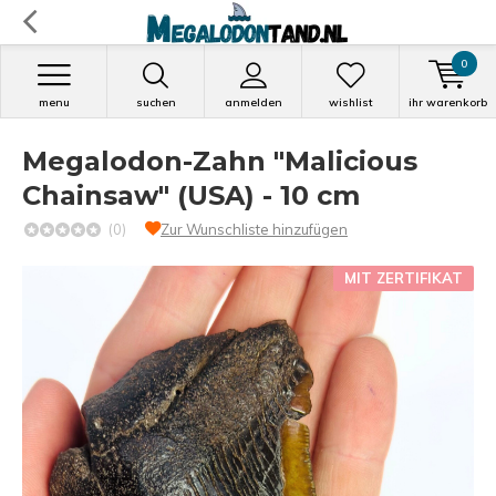
0
menu
suchen
anmelden
wishlist
ihr warenkorb
Megalodon-Zahn "Malicious
Chainsaw" (USA) - 10 cm
(0)
Zur Wunschliste hinzufügen
MIT ZERTIFIKAT