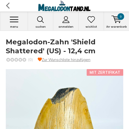
0
menu
suchen
anmelden
wishlist
ihr warenkorb
Megalodon-Zahn 'Shield
Shattered' (US) - 12,4 cm
(0)
Zur Wunschliste hinzufügen
MIT ZERTIFIKAT