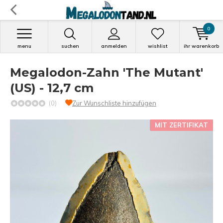
0
menu
suchen
anmelden
wishlist
ihr warenkorb
Megalodon-Zahn 'The Mutant'
(US) - 12,7 cm
(0)
Zur Wunschliste hinzufügen
MIT ZERTIFIKAT