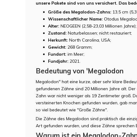
unsere Pakete sind von uns versichert. Das bedeu
Größe des Megalodon-Zahns:
13,5 cm (5,31
Wissenschaftlicher Name:
Otodus Megalod
Alter:
NEOGEEN (2,58-23,03 Millionen Jahre);
Zustand:
Naturbelassen; nicht restauriert;
Herkunft:
North Carolina, USA;
Gewicht:
268 Gramm;
Fundort:
im Meer;
Fundjahr:
2021.
Bedeutung von 'Megalodon
Megalodon" hat eine kurze, aber sehr klare Bedeu
gefundenen Zähne sind 20 Millionen Jahre alt. D
Zahn war nicht weniger als 19 Zentimeter groß. D
versteinerten Knochen gefunden wurden, gab ma
so viel bedeutet wie "Große Zähne".
Die Zähne des Megalodon sind praktisch die einzig
Art gefunden wurden, und diese Zähne sprechen 
Warum ist ein Megalodon-Zahn