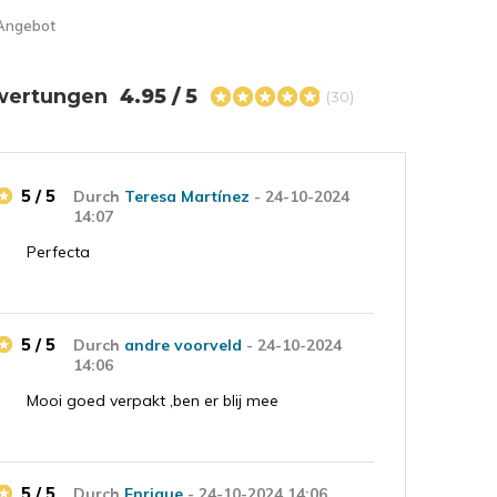
Angebot
wertungen
4.95 / 5
(30)
5 / 5
Durch
Teresa Martínez
- 24-10-2024
14:07
Perfecta
5 / 5
Durch
andre voorveld
- 24-10-2024
14:06
Mooi goed verpakt ,ben er blij mee
5 / 5
Durch
Enrique
- 24-10-2024 14:06