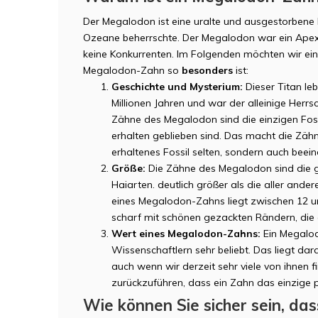
Der Megalodon ist eine uralte und ausgestorbene H
Ozeane beherrschte. Der Megalodon war ein Apex
keine Konkurrenten. Im Folgenden möchten wir ei
Megalodon-Zahn so
besonders
ist:
Geschichte und Mysterium:
Dieser Titan leb
Millionen Jahren und war der alleinige Herr
Zähne des Megalodon sind die einzigen Fossi
erhalten geblieben sind. Das macht die Zäh
erhaltenes Fossil selten, sondern auch beei
Größe:
Die Zähne des Megalodon sind die g
Haiarten. deutlich größer als die aller ande
eines Megalodon-Zahns liegt zwischen 12 u
scharf mit schönen gezackten Rändern, die a
Wert eines Megalodon-Zahns:
Ein Megalod
Wissenschaftlern sehr beliebt. Das liegt da
auch wenn wir derzeit sehr viele von ihnen fi
zurückzuführen, dass ein Zahn das einzige ph
Wie können Sie sicher sein, da