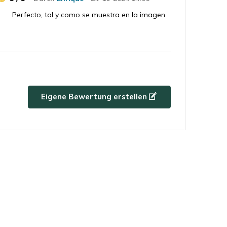
Perfecto, tal y como se muestra en la imagen
5 / 5
Durch
Anton tunnisen
- 24-10-2024
14:06
Een prachtig overblijfsel van een prehistorisch
Eigene Bewertung erstellen
dier dat na miljoenen jaren wordt gevonden.
Ben al van af mijn jeugd gefascineerd in
prehistorische dieren .heb ook een kleine
verzameling fossielen zoals ammonieten
trilobieten enz .dank voor het opsturen van
deze prachtige megalodon tanden.
5 / 5
Durch
Michael
- 24-10-2024 14:06
Super. Sehr schnelle Lieferung. Produkt wie
beschrieben.