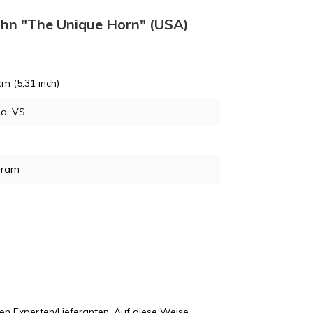
JL
ahn "The Unique Horn" (USA)
cm (5,31 inch)
DA
da, VS
gram
FE
JS
en Experten/Lieferanten. Auf diese Weise