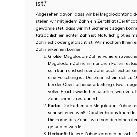
ist?
Abgesehen davon, dass wir bei Megalodontand.de
stellen wir mit jedem Zahn ein Zertifikat (
Certifica
gewährleistet, dass wir mit Sicherheit sagen könn
tatsächlich ein echter Zahn ist. Natürlich gibt es 
Zahn echt oder gefälscht ist. Wir möchten Ihnen e
Zahn erkennen können:
Größe:
Megalodon-Zähne variieren zwisch
Megalodon-Zähne in manchen Fällen restaur
sein kann und sich der Zahn auch leichter an
eine Fälschung ist. Der Zahn ist einfach zu 
bei der Oberflächenbearbeitung etwas abg
vollen Pracht wiederherzustellen, werden of
Zahnschmelz restauriert.
Farbe:
Die Farben der Megalodon-Zähne reic
sehr seltenen weiß. Darüber hinaus kann de
Die Farbe des Zahns wird von den Minerali
gefunden wurde.
Herkunft:
Unsere Zähne kommen ausschließl