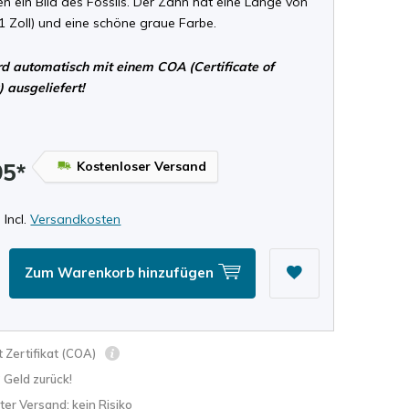
en ein Bild des Fossils. Der Zahn hat eine Länge von
1 Zoll) und eine schöne graue Farbe.
d automatisch mit einem COA (Certificate of
) ausgeliefert!
Kostenloser Versand
95*
 Incl.
Versandkosten
Zum Warenkorb hinzufügen
 Zertifikat (COA)
? Geld zurück!
ter Versand: kein Risiko