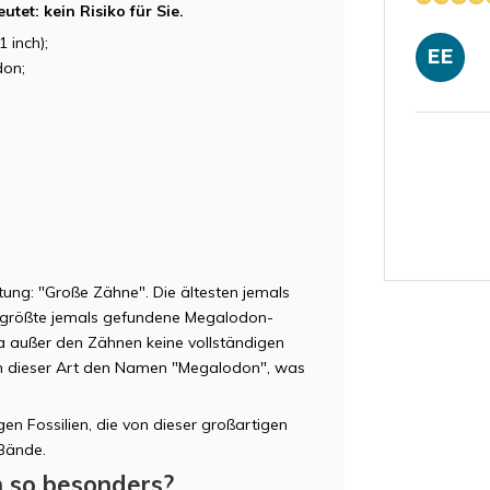
tet: kein Risiko für Sie.
 inch);
EE
on;
tung: "Große Zähne". Die ältesten jemals
er größte jemals gefundene Megalodon-
AT
a außer den Zähnen keine vollständigen
n dieser Art den Namen "Megalodon", was
en Fossilien, die von dieser großartigen
Bände.
ML
 so besonders?