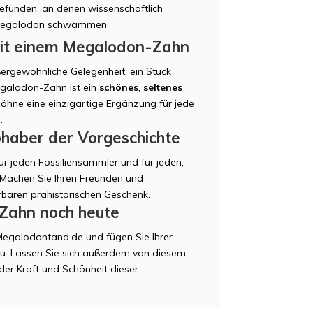
efunden, an denen wissenschaftlich
YK
e Megalodon schwammen.
mit einem Megalodon-Zahn
ergewöhnliche Gelegenheit, ein Stück
galodon-Zahn ist ein
schönes
,
seltenes
Zähne eine einzigartige Ergänzung für jede
KA
.
bhaber der Vorgeschichte
ür jeden Fossiliensammler und für jeden,
. Machen Sie Ihren Freunden und
baren prähistorischen Geschenk.
-Zahn noch heute
BN
Megalodontand.de und fügen Sie Ihrer
zu. Lassen Sie sich außerdem von diesem
der Kraft und Schönheit dieser