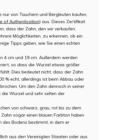
TM
 nur von Tauchern und Bergleuten kaufen,
te of Authentication
) aus. Dieses Zertifikat
en, dass der Zahn, den wir verkaufen,
mehrere Möglichkeiten, zu erkennen, ob ein
inige Tipps geben, wie Sie einen echten
GO
en 4 cm und 19 cm. Außerdem werden
iert, so dass die Wurzel etwas größer
fühlt. Dies bedeutet nicht, dass der Zahn
100 % echt, allerdings ist beim Abbau oder
ebrochen. Um den Zahn dennoch in seiner
t die Wurzel und sehr selten der
MA
hen von schwarz, grau, rot bis zu dem
r Zahn sogar einen blauen Farbton haben.
en des Bodens bestimmt, in dem er
ich aus den Vereinigten Staaten oder aus