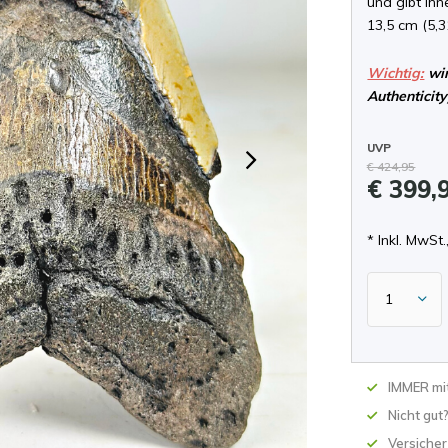
und gibt Ihn
13,5 cm (5,3
Wichtig:
wir
Authenticity
UVP
€ 424,95
€ 399,
* Inkl. MwSt.,
IMMER mit
Nicht gut
Versicher