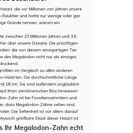
aiart, die vor Millionen von Jahren unsere
-Raubtier und hatte nur wenige oder gar
nige Gründe nennen, warum ein
te zwischen 23 Millionen Jahren und 3,6
scher über unsere Ozeane. Die prächtigen
lien, die von diesem einzigartigen Tier
ne des Megalodon nicht nur als einziges
JK
ndruckend.
rößten im Vergleich zu allen anderen
ren Haiarten. Die durchschnittliche Länge
nd 18 cm. Sie sind außerdem unglaublich
uf ihren zerstörerischen Biss hinweisen.
on-Zahn ist bei Fossiliensammlern und
ran, dass Megalodon-Zähne selten sind,
nden. Die Seltenheit ist vor allem darauf
ysisch greifbare Stück dieser Haiart ist.
ss Ihr Megalodon-Zahn echt