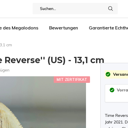
e des Megalodons
Bewertungen
Garantierte Echthe
13,1 cm
everse'' (US) - 13,1 cm
fügen
Versand
MIT ZERTIFIKAT
Vorra
Time Revers
Jahr 2021. 