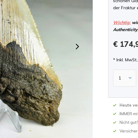
schönen Gla
der Fraktur 
Wichtig:
wir
Authenticity
€ 174,
* Inkl. MwSt.,
Heute ve
IMMER mit
Nicht gut
Versicher