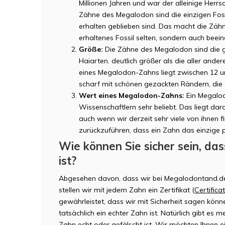
Millionen Jahren und war der alleinige Herr
Zähne des Megalodon sind die einzigen Fossi
erhalten geblieben sind. Das macht die Zäh
erhaltenes Fossil selten, sondern auch beei
Größe:
Die Zähne des Megalodon sind die g
Haiarten. deutlich größer als die aller ande
eines Megalodon-Zahns liegt zwischen 12 u
scharf mit schönen gezackten Rändern, die a
Wert eines Megalodon-Zahns:
Ein Megalod
Wissenschaftlern sehr beliebt. Das liegt da
auch wenn wir derzeit sehr viele von ihnen fi
zurückzuführen, dass ein Zahn das einzige ph
Wie können Sie sicher sein, da
ist?
Abgesehen davon, dass wir bei Megalodontand.de
stellen wir mit jedem Zahn ein Zertifikat (
Certifica
gewährleistet, dass wir mit Sicherheit sagen könn
tatsächlich ein echter Zahn ist. Natürlich gibt es 
Zahn echt oder gefälscht ist. Wir möchten Ihnen e