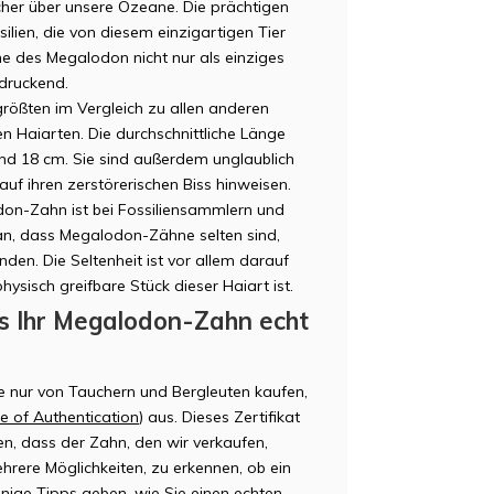
scher über unsere Ozeane. Die prächtigen
lien, die von diesem einzigartigen Tier
ne des Megalodon nicht nur als einziges
ndruckend.
rößten im Vergleich zu allen anderen
ren Haiarten. Die durchschnittliche Länge
nd 18 cm. Sie sind außerdem unglaublich
uf ihren zerstörerischen Biss hinweisen.
on-Zahn ist bei Fossiliensammlern und
ran, dass Megalodon-Zähne selten sind,
nden. Die Seltenheit ist vor allem darauf
ysisch greifbare Stück dieser Haiart ist.
ss Ihr Megalodon-Zahn echt
 nur von Tauchern und Bergleuten kaufen,
te of Authentication
) aus. Dieses Zertifikat
en, dass der Zahn, den wir verkaufen,
mehrere Möglichkeiten, zu erkennen, ob ein
inige Tipps geben, wie Sie einen echten