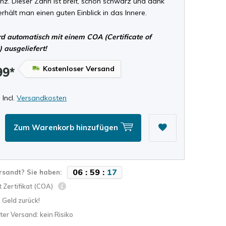
nz. Dieser Zahn ist breit, schön schwarz und dank
erhält man einen guten Einblick in das Innere.
d automatisch mit einem COA (Certificate of
) ausgeliefert!
Kostenloser Versand
99*
 Incl.
Versandkosten
Zum Warenkorb hinzufügen
0
6
:
5
9
:
1
6
rsandt? Sie haben:
 Zertifikat (COA)
? Geld zurück!
ter Versand: kein Risiko