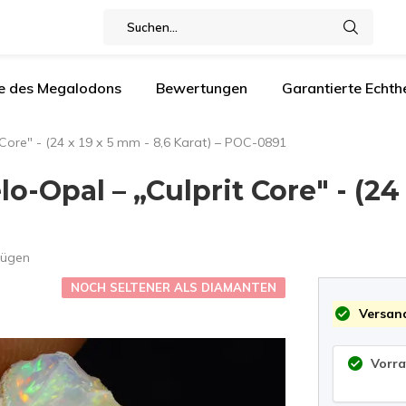
e des Megalodons
Bewertungen
Garantierte Echthe
Core" - (24 x 19 x 5 mm - 8,6 Karat) – POC-0891
-Opal – „Culprit Core" - (24 
fügen
NOCH SELTENER ALS DIAMANTEN
Versand
Vorra