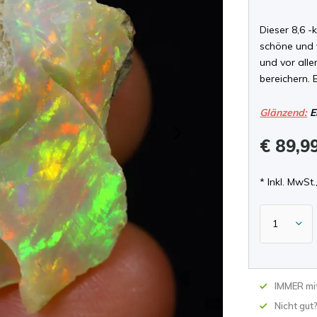
Dieser 8,6 
schöne und 
und vor all
bereichern. 
Glänzend:
E
€ 89,9
* Inkl. MwSt.,
IMMER mit
Nicht gut