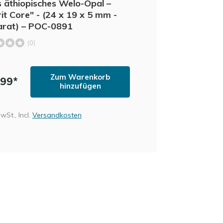
 äthiopisches Welo-Opal –
rit Core" - (24 x 19 x 5 mm -
arat) – POC-0891
(0)
Zum Warenkorb
,99*
hinzufügen
MwSt., Incl.
Versandkosten