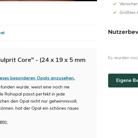
Versicher
Größtes 
Nutzerbe
kat
Es wurden noc
lprit Core" - (24 x 19 x 5 mm
dieses besonderen Opals anzusehen.
Eigene B
funden wurde, weist eine noch nie
e Rohopal passt perfekt in jede
hen den Opal nicht nur geheimnisvoll,
können, hat der Opal ein schönes raues
891;