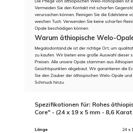
Die Pflege von äthiopischen Welo-Rohopalen ist ein
Vermeiden Sie den Kontakt mit scharfen Gegenst
verursachen können. Reinigen Sie die Edelsteine
weichen Tuch. Verwenden Sie keine scharfen Reini
Opale beschädigen können.
Warum äthiopische Welo-Opal
Megalodontand.de ist der richtige Ort, um qualit
zu kaufen. Wir bieten eine große Auswahl dieser 
Preisen. Alle unsere Opale stammen aus Äthiopie
Gesichtspunkten abgebaut. Wir garantieren die Ech
Sie den Zauber der äthiopischen Welo-Opale und 
Schmuck hinzu.
Spezifikationen für: Rohes äthiopi
Core" - (24 x 19 x 5 mm - 8,6 Kara
Länge
24 x 