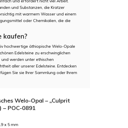
fach und erfordert nicht viel Arbeit.
änden und Substanzen, die Kratzer
 vorsichtig mit warmem Wasser und einem
gungsmittel oder Chemikalien, die die
e kaufen?
ativ hochwertige äthiopische Welo-Opale
schönen Edelsteine zu erschwinglichen
n und werden unter ethischen
theit aller unserer Edelsteine. Entdecken
fügen Sie sie Ihrer Sammlung oder Ihrem
sches Welo-Opal – „Culprit
t) – POC-0891
19 x 5 mm