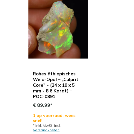
Rohes äthiopisches
Welo-Opal – „Culprit
Core" - (24 x 19 x 5
mm - 8,6 Karat) –
POC-0891
€ 89,99*
1 op voorraad, wees
snel!
* Inkl. MwSt. Incl.
Versandkosten