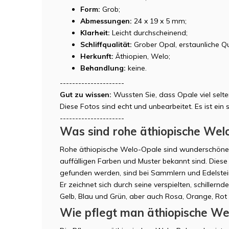
Form:
Grob;
Abmessungen:
24 x 19 x 5 mm;
Klarheit:
Leicht durchscheinend;
Schliffqualität:
Grober Opal, erstaunliche Qu
Herkunft:
Äthiopien, Welo;
Behandlung:
keine.
---------------------
Gut zu wissen:
Wussten Sie, dass Opale viel selt
Diese Fotos sind echt und unbearbeitet. Es ist ei
---------------------
Was sind rohe äthiopische Wel
Rohe äthiopische Welo-Opale sind wunderschöne Ed
auffälligen Farben und Muster bekannt sind. Diese
gefunden werden, sind bei Sammlern und Edelstein
Er zeichnet sich durch seine verspielten, schillern
Gelb, Blau und Grün, aber auch Rosa, Orange, Rot 
Wie pflegt man äthiopische We