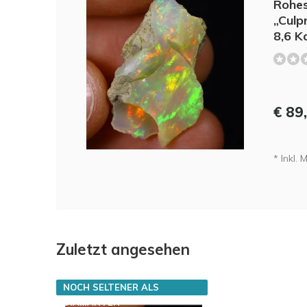
Rohes
„Culp
8,6 K
€ 89
* Inkl. 
Zuletzt angesehen
NOCH SELTENER ALS
DIAMANTEN