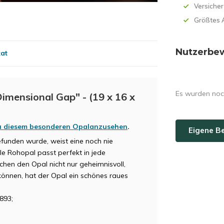
Versicher
Größtes 
Nutzerbe
kat
Es wurden noc
imensional Gap" - (19 x 16 x
zu diesem besonderen Opal
anzusehen
.
Eigene B
funden wurde, weist eine noch nie
e Rohopal passt perfekt in jede
hen den Opal nicht nur geheimnisvoll,
können, hat der Opal ein schönes raues
893;