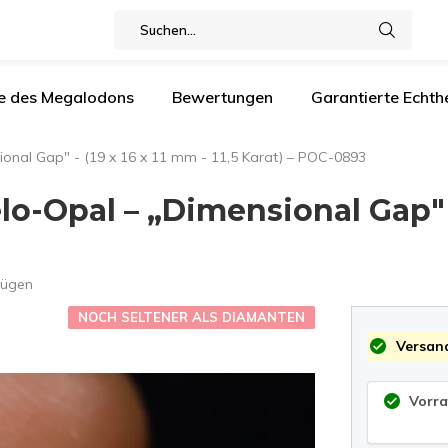
e des Megalodons
Bewertungen
Garantierte Echthe
onal Gap" - (19 x 16 x 11 mm - 11,5 Karat) – POC-0893
-Opal – „Dimensional Gap" - (
fügen
NOCH SELTENER ALS DIAMANTEN
Versand
Vorra