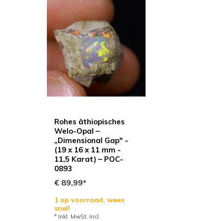
Rohes äthiopisches
Welo-Opal –
„Dimensional Gap" -
(19 x 16 x 11 mm -
11,5 Karat) – POC-
0893
€ 89,99*
1 op voorraad, wees
snel!
* Inkl. MwSt. Incl.