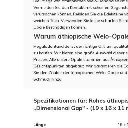
Die Pflege von äthiopischen Welo-Rohopalen ist ein
Vermeiden Sie den Kontakt mit scharfen Gegenst
verursachen können. Reinigen Sie die Edelsteine
weichen Tuch. Verwenden Sie keine scharfen Reini
Opale beschädigen können.
Warum äthiopische Welo-Opal
Megalodontand.de ist der richtige Ort, um qualit
zu kaufen. Wir bieten eine große Auswahl dieser 
Preisen. Alle unsere Opale stammen aus Äthiopie
Gesichtspunkten abgebaut. Wir garantieren die Ech
Sie den Zauber der äthiopischen Welo-Opale und 
Schmuck hinzu.
Spezifikationen für: Rohes äthiop
„Dimensional Gap" - (19 x 16 x 11
Länge
19 x 