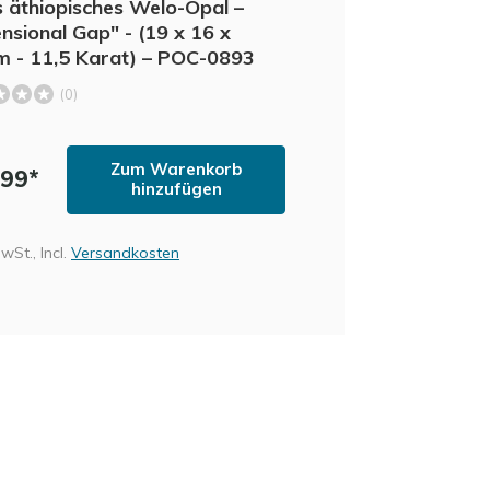
 äthiopisches Welo-Opal –
nsional Gap" - (19 x 16 x
 - 11,5 Karat) – POC-0893
(0)
Zum Warenkorb
,99*
hinzufügen
MwSt., Incl.
Versandkosten