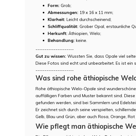
Form:
Grob;
Abmessungen:
19 x 16 x 11 mm;
Klarheit:
Leicht durchscheinend;
Schliffqualität:
Grober Opal, erstaunliche Qu
Herkunft:
Äthiopien, Welo;
Behandlung:
keine.
---------------------
Gut zu wissen:
Wussten Sie, dass Opale viel selt
Diese Fotos sind echt und unbearbeitet. Es ist ei
---------------------
Was sind rohe äthiopische Wel
Rohe äthiopische Welo-Opale sind wunderschöne Ed
auffälligen Farben und Muster bekannt sind. Diese
gefunden werden, sind bei Sammlern und Edelstein
Er zeichnet sich durch seine verspielten, schillern
Gelb, Blau und Grün, aber auch Rosa, Orange, Rot 
Wie pflegt man äthiopische We