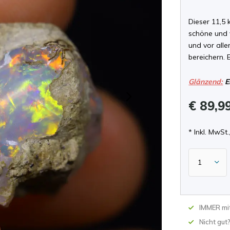
Dieser 11,5
schöne und 
und vor all
bereichern. 
Glänzend:
E
€ 89,9
* Inkl. MwSt.,
IMMER mit
Nicht gut