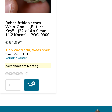
Rohes äthiopisches
Welo-Opal – „Future
Key" - (22 x 14 x 9 mm -
11.2 Karat) – POC-0900
€ 84,99*
1 op voorraad, wees snel!
* Inkl. MwSt. Incl.
Versandkosten
Versendet am Montag
(0)