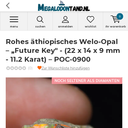
0
menu
suchen
anmelden
wishlist
ihr warenkorb
Rohes äthiopisches Welo-Opal
– „Future Key" - (22 x 14 x 9 mm
- 11.2 Karat) – POC-0900
(0)
Zur Wunschliste hinzufügen
NOCH SELTENER ALS DIAMANTEN