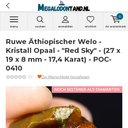
0
menu
suchen
anmelden
wishlist
ihr warenkorb
Ruwe Äthiopischer Welo -
Kristall Opaal - "Red Sky" - (27 x
19 x 8 mm - 17,4 Karat) - POC-
0410
(0)
Zur Wunschliste hinzufügen
NOCH SELTENER ALS DIAMANTEN