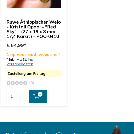
Ruwe Äthiopischer Welo
- Kristall Opaal - "Red
Sky" - (27 x 19 x 8 mm -
17,4 Karat) - POC-0410
€ 64,99*
1 op voorraad, wees snel!
* Inkl. MwSt. Incl.
Versandkosten
Zustellung am Freitag
(0)