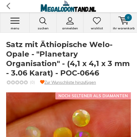
0
menu
suchen
anmelden
wishlist
ihr warenkorb
Satz mit Äthiopische Welo-
Opale - "Planetary
Organisation" - (4,1 x 4,1 x 3 mm
- 3.06 Karat) - POC-0646
(0)
Zur Wunschliste hinzufügen
NOCH SELTENER ALS DIAMANTEN