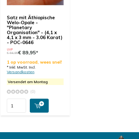
Satz mit Äthiopische
Welo-Opale -
"Planetary
Organisation" - (4,1 x
4,1 x 3 mm - 3.06 Karat)
- POC-0646
UVP
€ 89,95*
€ 94,95
1 op voorraad, wees snel!
* Inkl. MwSt. Incl.
Versandkosten
Versendet am Montag
(0)