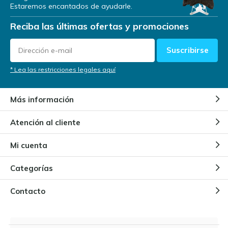
Estaremos encantados de ayudarle.
¿Dónde vivía el Megalodón?
Reciba las últimas ofertas y promociones
Por
Niels Cox
Suscribirse
¿Cómo sabemos de la existencia
* Lea las restricciones legales aquí
del Megalodón?
Por
Niels
Más información
Atención al cliente
¿Qué edad tiene un Megalodón?
Por
Niels Cox
Mi cuenta
Categorías
¿Qué tamaño tiene el
Megalodón?
Contacto
Por
NIels Cox