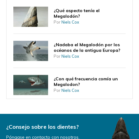
¿Qué aspecto tenía el
Megalodón?
Por
Niels Cox
¿Nadaba el Megalodón por los
océanos de la antigua Europa?
Por
Niels Cox
¿Con qué frecuencia comía un
Megalodon?
Por
Niels Cox
¿Podrá volver alguna vez el
Megalodón?
Por
Niels Cox
¿Consejo sobre los dientes?
Póngase en contacto con nosotros.