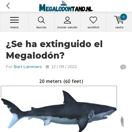
0
menú
buscar
iniciar sesión
wishlist
cesta
¿Se ha extinguido el
Megalodón?
Por
Bart Lammers
12 / 09 / 2022
0