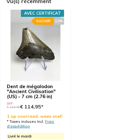
Vu(s) récemment
AVEC CERTIFICAT
SAUVER
12%
Dent de mégalodon
"Ancient Civilisation"
(US) - 7 cm (2.76 in)
SRP
€ 114,95*
€ 129,95
1 op voorraad, wees snel!
* Taxes incluses Incl.
Frais
d'expédition
Livré le mardi