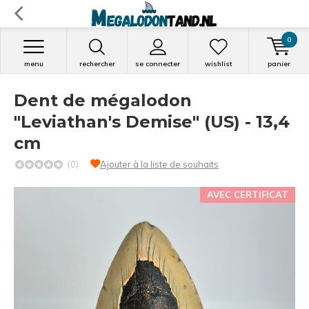
0
menu
rechercher
se connecter
wishlist
panier
Dent de mégalodon
"Leviathan's Demise" (US) - 13,4
cm
(0)
Ajouter à la liste de souhaits
AVEC CERTIFICAT