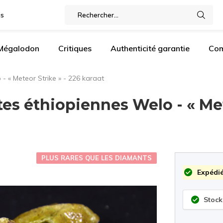
gs
 Mégalodon
Critiques
Authenticité garantie
Com
- « Meteor Strike » - 226 karaat
es éthiopiennes Welo - « Met
PLUS RARES QUE LES DIAMANTS
Expédié
Stock