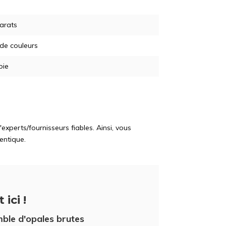
arats
 de couleurs
pie
perts/fournisseurs fiables. Ainsi, vous
entique.
 ici !
ble d'opales brutes