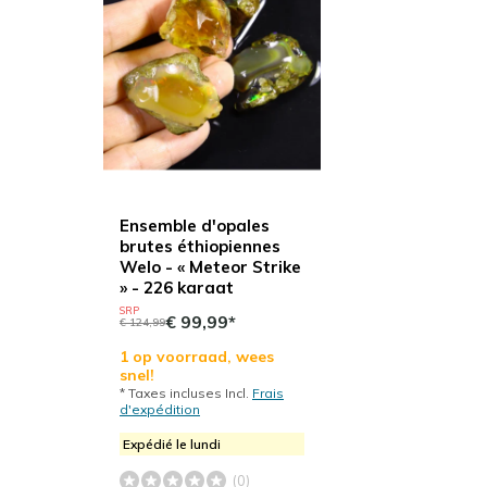
Ensemble d'opales
brutes éthiopiennes
Welo - « Meteor Strike
» - 226 karaat
SRP
€ 99,99*
€ 124,99
1 op voorraad, wees
snel!
* Taxes incluses Incl.
Frais
d'expédition
Expédié le lundi
(0)