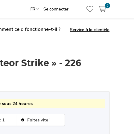
0
FR
Se connecter
ment cela fonctionne-t-il ?
Service à la clientèle
eor Strike » - 226
 sous 24 heures
: 1
Faites vite !