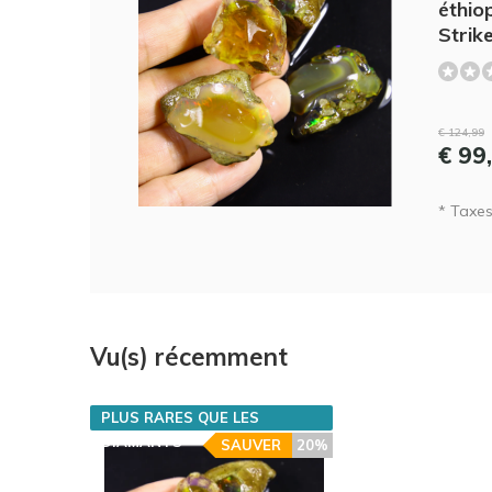
éthio
Strik
€ 124,99
€ 99
* Taxes 
Vu(s) récemment
PLUS RARES QUE LES
DIAMANTS
SAUVER
20%