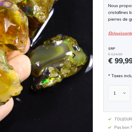
Nous propos
cristallines 
pierres de g
Éblouissant
SRP
€ 124,99
€ 99,9
* Taxes inclu
TOUJOURS
Pas bon 