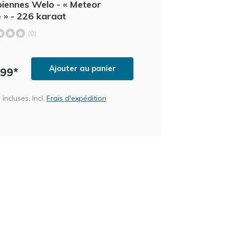
piennes Welo - « Meteor
e » - 226 karaat
(0)
Ajouter au panier
,99*
incluses, Incl.
Frais d'expédition