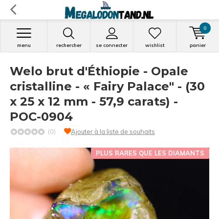
0
menu
rechercher
se connecter
wishlist
panier
Welo brut d'Éthiopie - Opale
cristalline - « Fairy Palace" - (30
x 25 x 12 mm - 57,9 carats) -
POC-0904
(0)
Ajouter à la liste de souhaits
PLUS RARES QUE LES DIAMANTS