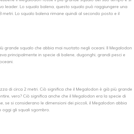
nuovo leader. Lo squalo balena, questo squalo può raggiungere una
 18 metri. Lo squalo balena rimane quindi al secondo posto e il
più grande squalo che abbia mai nuotato negli oceani. Il Megalodon
steva principalmente in specie di balene, dugonghi, grandi pesci e
oceani.
za di circa 2 metri. Ciò significa che il Megalodon è già più grande
tire, vero? Ciò significa anche che il Megalodon era la specie di
he, se si considerano le dimensioni dei piccoli, il Megalodon abbia
o oggi gli squali sgombro.