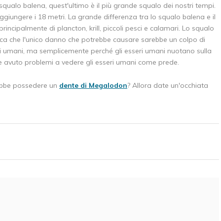
ualo balena, quest'ultimo è il più grande squalo dei nostri tempi.
iungere i 18 metri. La grande differenza tra lo squalo balena e il
incipalmente di plancton, krill, piccoli pesci e calamari. Lo squalo
fica che l'unico danno che potrebbe causare sarebbe un colpo di
seri umani, ma semplicemente perché gli esseri umani nuotano sulla
 avuto problemi a vedere gli esseri umani come prede.
rebbe possedere un
dente di Megalodon
? Allora date un'occhiata