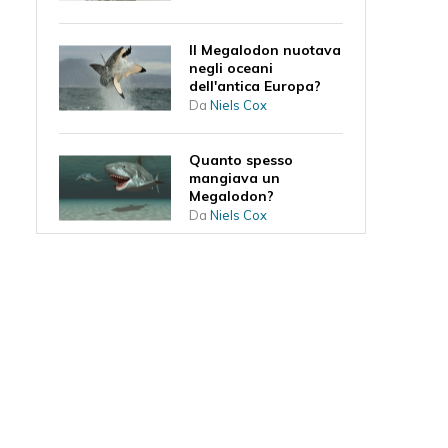
Il Megalodon nuotava
negli oceani
dell'antica Europa?
Da
Niels Cox
Quanto spesso
mangiava un
Megalodon?
Da
Niels Cox
Il Megalodon potrà
mai tornare?
Da
Niels Cox
Dove viveva il
Megalodonte?
Da
Niels Cox