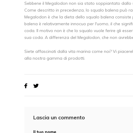
Sebbene il Megalodon non sia stato soppiantato dallo sq
Come descritto in precedenza, lo squalo balena può ragg
Megalodon è che la dieta dello squalo balena consiste pr
balena è relativamente innocuo per l'uomo, il che signi
coda. Il motivo non è che lo squalo vuole ferire gli es
sua coda. A differenza del Megalodon, che non avrebbe
Siete affascinati dalla vita marina come noi? Vi piace
alla nostra gamma di prodotti.
Lascia un commento
Il tuo nome