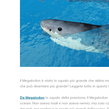
Il Megalodon è stato lo squalo più grande che abbia m
che può diventare più grande? Leggete tutto in questo
De Megalodon
lo squalo della preistoria. Il Megalodon
oceani. Non aveva rivali e non aveva nemici, ma solo co
davanti, ma preferiva le prede più grandi dell'oceano. 