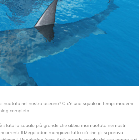
ai nuotato nel nostro oceano? O c'è uno squalo in tempi moderni
 blog completo.
 è stato lo squalo più grande che abbia mai nuotato nei nostri
ncorrenti. Il Megalodon mangiava tutto ciò che gli si parava
Sebbene il Megalodon fosse il più grande squalo del suo tempo e si