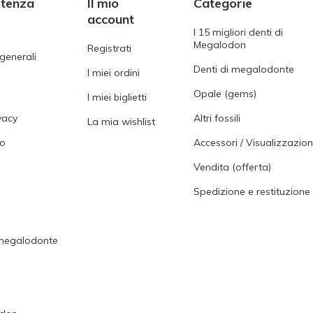
stenza
Il mio
Categorie
account
I 15 migliori denti di
Megalodon
Registrati
 generali
Denti di megalodonte
I miei ordini
Opale (gems)
I miei biglietti
vacy
Altri fossili
La mia wishlist
to
Accessori / Visualizzazion
Vendita (offerta)
Spedizione e restituzione
i megalodonte