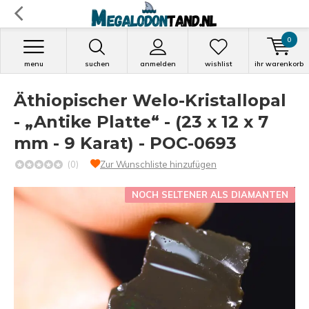
0
menu
suchen
anmelden
wishlist
ihr warenkorb
Äthiopischer Welo-Kristallopal
- „Antike Platte“ - (23 x 12 x 7
mm - 9 Karat) - POC-0693
(0)
Zur Wunschliste hinzufügen
NOCH SELTENER ALS DIAMANTEN