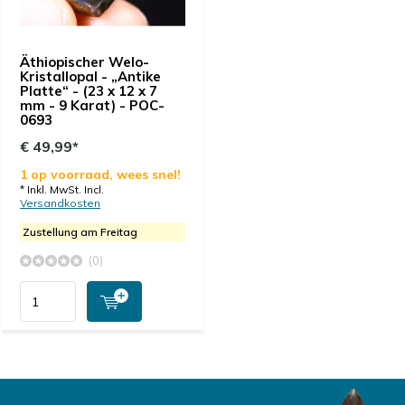
Äthiopischer Welo-
Kristallopal - „Antike
Platte“ - (23 x 12 x 7
mm - 9 Karat) - POC-
0693
€ 49,99*
1 op voorraad, wees snel!
* Inkl. MwSt. Incl.
Versandkosten
Zustellung am Freitag
(0)