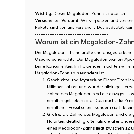
----------------------------------------
Wichtig:
Dieser Megalodon-Zahn ist natürlich.
Versicherter Versand:
Wir verpacken und versende
Pakete sind von uns versichert. Das bedeutet: kein R
-----------------------------------------
Warum ist ein Megalodon-Zahn
Der Megalodon ist eine uralte und ausgestorbene H
Ozeane beherrschte. Der Megalodon war ein Apex
keine Konkurrenten. Im Folgenden möchten wir ei
Megalodon-Zahn so
besonders
ist:
Geschichte und Mysterium:
Dieser Titan leb
Millionen Jahren und war der alleinige Herr
Zähne des Megalodon sind die einzigen Fossi
erhalten geblieben sind. Das macht die Zäh
erhaltenes Fossil selten, sondern auch beei
Größe:
Die Zähne des Megalodon sind die g
Haiarten. deutlich größer als die aller ande
eines Megalodon-Zahns liegt zwischen 12 u