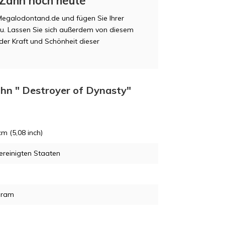
-Zahn noch heute
Megalodontand.de und fügen Sie Ihrer
zu. Lassen Sie sich außerdem von diesem
der Kraft und Schönheit dieser
ahn " Destroyer of Dynasty"
cm (5,08 inch)
ereinigten Staaten
gram