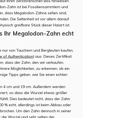
uf ihren zerstörerischen Biss hinweisen.
on-Zahn ist bei Fossiliensammlern und
ran, dass Megalodon-Zähne selten sind,
nden. Die Seltenheit ist vor allem darauf
ysisch greifbare Stück dieser Haiart ist.
ss Ihr Megalodon-Zahn echt
 nur von Tauchern und Bergleuten kaufen,
te of Authentication
) aus. Dieses Zertifikat
en, dass der Zahn, den wir verkaufen,
mehrere Möglichkeiten, zu erkennen, ob ein
inige Tipps geben, wie Sie einen echten
en 4 cm und 19 cm. Außerdem werden
iert, so dass die Wurzel etwas größer
fühlt. Dies bedeutet nicht, dass der Zahn
100 % echt, allerdings ist beim Abbau oder
ebrochen. Um den Zahn dennoch in seiner
t die Wurzel und sehr selten der