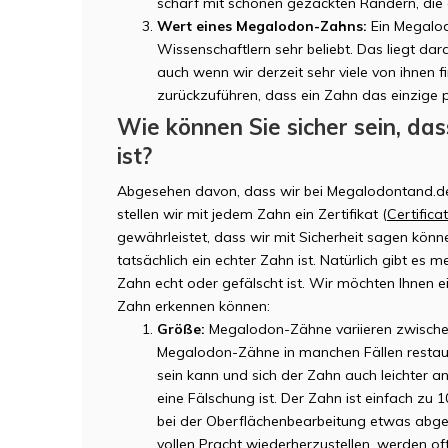
scharf mit schönen gezackten Rändern, die a
Wert eines Megalodon-Zahns:
Ein Megalod
Wissenschaftlern sehr beliebt. Das liegt da
auch wenn wir derzeit sehr viele von ihnen fi
zurückzuführen, dass ein Zahn das einzige ph
Wie können Sie sicher sein, da
ist?
Abgesehen davon, dass wir bei Megalodontand.de
stellen wir mit jedem Zahn ein Zertifikat (
Certifica
gewährleistet, dass wir mit Sicherheit sagen könn
tatsächlich ein echter Zahn ist. Natürlich gibt es 
Zahn echt oder gefälscht ist. Wir möchten Ihnen e
Zahn erkennen können:
Größe:
Megalodon-Zähne variieren zwisch
Megalodon-Zähne in manchen Fällen restaur
sein kann und sich der Zahn auch leichter an
eine Fälschung ist. Der Zahn ist einfach zu 
bei der Oberflächenbearbeitung etwas abg
vollen Pracht wiederherzustellen, werden of