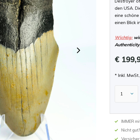
Destroyer o
den USA. Di
eine schöne 
einen Blick 
Wichtig:
wir
Authenticity
€ 199,
* Inkl. MwSt.,
IMMER mit
Nicht gut
Versicher