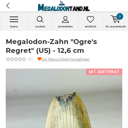
0
menu
suchen
anmelden
wishlist
ihr warenkorb
Megalodon-Zahn "Ogre's
Regret" (US) - 12,6 cm
(0)
Zur Wunschliste hinzufügen
MIT ZERTIFIKAT