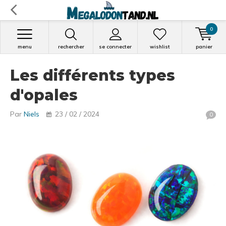
0
menu
rechercher
se connecter
wishlist
panier
Les différents types
d'opales
Par
Niels
23 / 02 / 2024
0