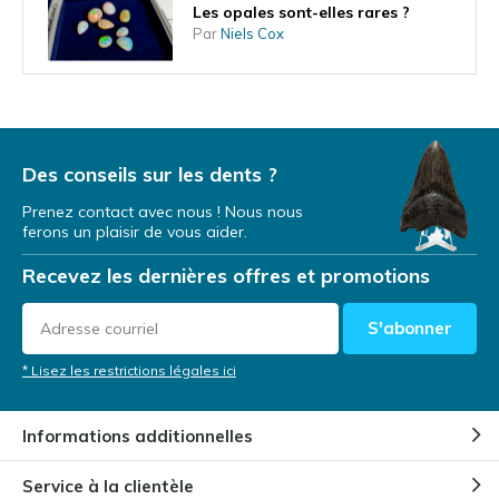
Les opales sont-elles rares ?
Par
Niels Cox
Une opale peut-elle entrer en
contact avec de l'eau ?
Par
Niels
Des conseils sur les dents ?
Prenez contact avec nous ! Nous nous
ferons un plaisir de vous aider.
Comment se forment les opales ?
Recevez les dernières offres et promotions
Par
Niels
S'abonner
* Lisez les restrictions légales ici
Comment l'opale doit-elle son
nom ?
Informations additionnelles
Service à la clientèle