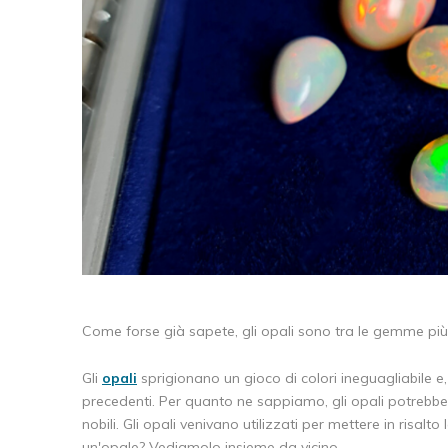
Come forse già sapete, gli opali sono tra le gemme più
Gli
opali
sprigionano un gioco di colori ineguagliabile 
precedenti. Per quanto ne sappiamo, gli opali potrebbe
nobili. Gli opali venivano utilizzati per mettere in risalto
un'opale? Vediamolo insieme da vicino.