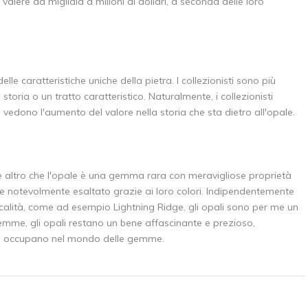
alere da migliaia a milioni di dollari, a seconda delle loro
lle caratteristiche uniche della pietra. I collezionisti sono più
oria o un tratto caratteristico. Naturalmente, i collezionisti
, vedono l'aumento del valore nella storia che sta dietro all'opale.
 altro che l'opale è una gemma rara con meravigliose proprietà
ene notevolmente esaltato grazie ai loro colori. Indipendentemente
calità, come ad esempio Lightning Ridge, gli opali sono per me un
e gemme, gli opali restano un bene affascinante e prezioso,
che occupano nel mondo delle gemme.