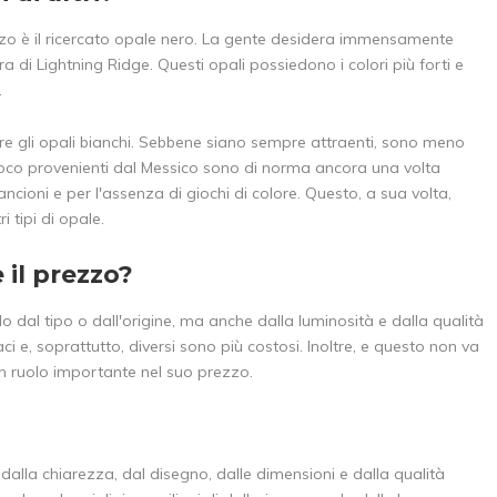
rezzo è il ricercato opale nero. La gente desidera immensamente
 di Lightning Ridge. Questi opali possiedono i colori più forti e
.
 gli opali bianchi. Sebbene siano sempre attraenti, sono meno
fuoco provenienti dal Messico sono di norma ancora una volta
ancioni e per l'assenza di giochi di colore. Questo, a sua volta,
i tipi di opale.
 il prezzo?
lo dal tipo o dall'origine, ma anche dalla luminosità e dalla qualità
aci e, soprattutto, diversi sono più costosi. Inoltre, e questo non va
n ruolo importante nel suo prezzo.
 dalla chiarezza, dal disegno, dalle dimensioni e dalla qualità