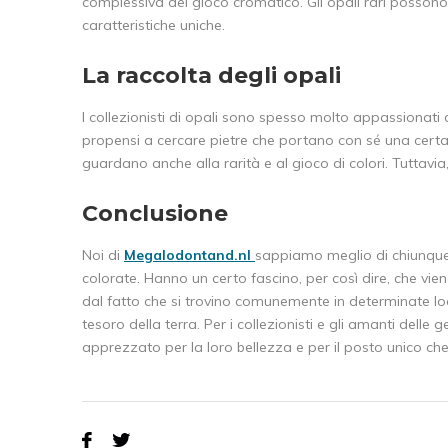
complessiva del gioco cromatico. Gli opali rari possono v
caratteristiche uniche.
La raccolta degli opali
I collezionisti di opali sono spesso molto appassionati de
propensi a cercare pietre che portano con sé una certa st
guardano anche alla rarità e al gioco di colori. Tuttavia
Conclusione
Noi di
Megalodontand.nl
sappiamo meglio di chiunque
colorate. Hanno un certo fascino, per così dire, che vi
dal fatto che si trovino comunemente in determinate lo
tesoro della terra. Per i collezionisti e gli amanti dell
apprezzato per la loro bellezza e per il posto unico 