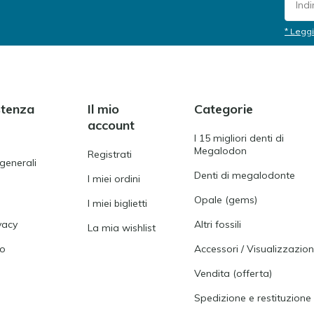
* Leggi
stenza
Il mio
Categorie
account
I 15 migliori denti di
Megalodon
Registrati
 generali
Denti di megalodonte
I miei ordini
Opale (gems)
I miei biglietti
vacy
Altri fossili
La mia wishlist
to
Accessori / Visualizzazion
Vendita (offerta)
Spedizione e restituzione