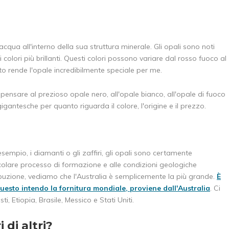
acqua all'interno della sua struttura minerale. Gli opali sono noti
i colori più brillanti. Questi colori possono variare dal rosso fuoco al
o rende l'opale incredibilmente speciale per me.
i pensare al prezioso opale nero, all'opale bianco, all'opale di fuoco
igantesche per quanto riguarda il colore, l'origine e il prezzo.
empio, i diamanti o gli zaffiri, gli opali sono certamente
rticolare processo di formazione e alle condizioni geologiche
ibuzione, vediamo che l'Australia è semplicemente la più grande.
È
questo intendo la fornitura mondiale, proviene dall'Australia
. Ci
ti, Etiopia, Brasile, Messico e Stati Uniti.
 di altri?