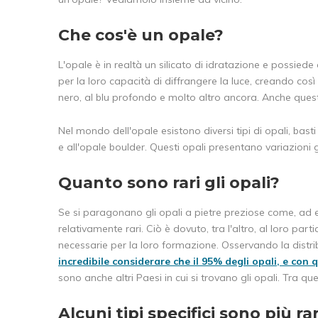
Che cos'è un opale?
L'opale è in realtà un silicato di idratazione e possiede 
per la loro capacità di diffrangere la luce, creando così 
nero, al blu profondo e molto altro ancora. Anche quest
Nel mondo dell'opale esistono diversi tipi di opali, bast
e all'opale boulder. Questi opali presentano variazioni g
Quanto sono rari gli opali?
Se si paragonano gli opali a pietre preziose come, ad es
relativamente rari. Ciò è dovuto, tra l'altro, al loro pa
necessarie per la loro formazione. Osservando la distr
incredibile considerare che il 95% degli opali, e con 
sono anche altri Paesi in cui si trovano gli opali. Tra ques
Alcuni tipi specifici sono più rari