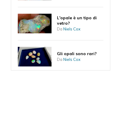
L'opale è un tipo di
vetro?
Da
Niels Cox
Gli opali sono rari?
Da
Niels Cox
Un opale può entrare
in contatto con
l'acqua?
Da
Niels
Come si formano gli
opali?
Da
Niels