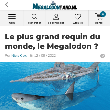
0
menu
rechercher
se connecter
wishlist
panier
Le plus grand requin du
monde, le Megalodon ?
Par
Niels Cox
12 / 09 / 2022
0