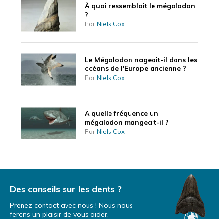
À quoi ressemblait le mégalodon
?
Par
Niels Cox
Le Mégalodon nageait-il dans les
océans de l'Europe ancienne ?
Par
NIels Cox
A quelle fréquence un
mégalodon mangeait-il ?
Par
Niels Cox
Le mégalodon peut-il revenir un
jour ?
Par
Niels Cox
Des conseils sur les dents ?
Prenez contact avec nous ! Nous nous
ferons un plaisir de vous aider.