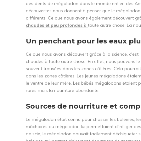
des dents de mégalodon dans le monde entier, des Améri
découvertes nous donnent à penser que le mégalodon é
différents. Ce que nous avons également découvert grâc
chaudes et peu profondes à
toute autre chose. La nour
Un penchant pour les eaux pl
Ce que nous avons découvert grâce à la science, c'est,
chaudes à toute autre chose. En effet, nous pouvons le
souvent trouvées dans les zones côtières. Cela pourrait
dans les zones côtières. Les jeunes mégalodons étaient 
le ventre de leur mère. Les bébés mégalodons étaient pl
rares mais la nourriture abondante.
Sources de nourriture et com
Le mégalodon était connu pour chasser les baleines, les
mâchoires du mégalodon lui permettaient d'infliger de
de scie, le mégalodon pouvait facilement déchiqueter se
baleines qui portent clairement des traces de morsure