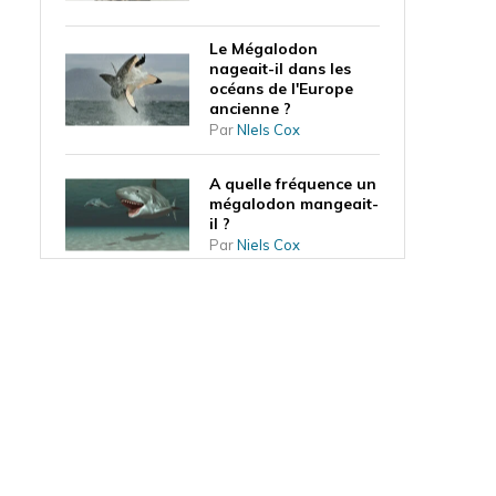
Le Mégalodon
nageait-il dans les
océans de l'Europe
ancienne ?
Par
NIels Cox
A quelle fréquence un
mégalodon mangeait-
il ?
Par
Niels Cox
Le mégalodon peut-il
revenir un jour ?
Par
Niels Cox
Où vivait le
mégalodon ?
Par
Niels Cox