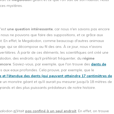
r ces mystères.
'est
une question intéressante
, car nous n'en savons pas encore
 nous ne pouvons que faire des suppositions, et ce grâce aux
nt. En effet, le Megalodon, comme beaucoup d'autres animaux
lage, qui se décompose au fil des ans. À ce jour, nous n'avons
rtèbres. À partir de ces éléments, les scientifiques ont créé une
lodon, des endroits qu'il préférait fréquenter, du
régime
 encore
. Saviez-vous, par exemple, que l'on trouve des
dents de
s aux eaux profondes. Cela prouve, par exemple, que le
le et l'étendue des dents (qui peuvent atteindre 17 centimètres de
e un monstre géant et qu'il aurait pu mesurer jusqu'à 18 mètres de
rands et des plus puissants prédateurs de notre histoire.
galodon
n'
était
pas confiné à un seul endroit
. En effet, on trouve