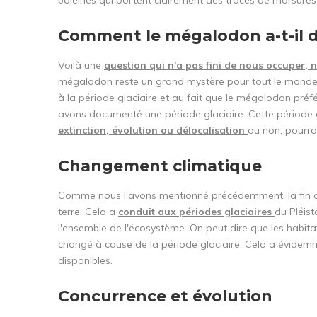
Comment le mégalodon a-t-il d
Voilà une
question qui n'a pas fini de nous occuper, n
mégalodon reste un grand mystère pour tout le monde, n
à la période glaciaire et au fait que le mégalodon préf
avons documenté une période glaciaire. Cette période gl
extinction, évolution ou délocalisation
ou non, pourrai
Changement climatique
Comme nous l'avons mentionné précédemment, la fin du
terre. Cela a
conduit aux périodes glaciaires
du Pléis
l'ensemble de l'écosystème. On peut dire que les habita
changé à cause de la période glaciaire. Cela a évidemm
disponibles.
Concurrence et évolution