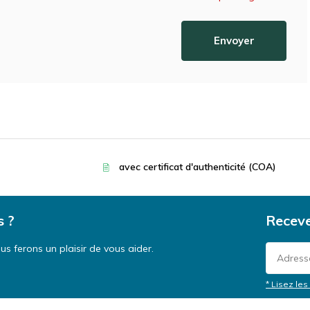
Envoyer
avec certificat d'authenticité (COA)
s ?
Receve
s ferons un plaisir de vous aider.
* Lisez les 