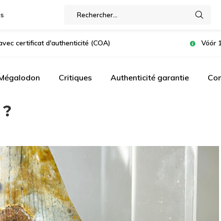
gs
avec certificat d'authenticité (COA)
Vóór 1
 Mégalodon
Critiques
Authenticité garantie
Com
 ?