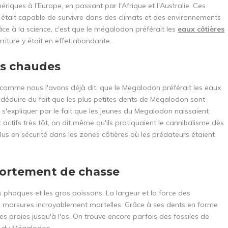
ques à l'Europe, en passant par l'Afrique et l'Australie. Ces
tait capable de survivre dans des climats et des environnements
e à la science, c'est que le mégalodon préférait les
eaux côtières
riture y était en effet abondante.
us chaudes
 comme nous l'avons déjà dit, que le Megalodon préférait les eaux
 déduire du fait que les plus petites dents de Megalodon sont
 s'expliquer par le fait que les jeunes du Megalodon naissaient
actifs très tôt, on dit même qu'ils pratiquaient le cannibalisme dès
us en sécurité dans les zones côtières où les prédateurs étaient
portement de chasse
 phoques et les gros poissons. La largeur et la force des
s morsures incroyablement mortelles. Grâce à ses dents en forme
s proies jusqu'à l'os. On trouve encore parfois des fossiles de
s du Mégalodon.